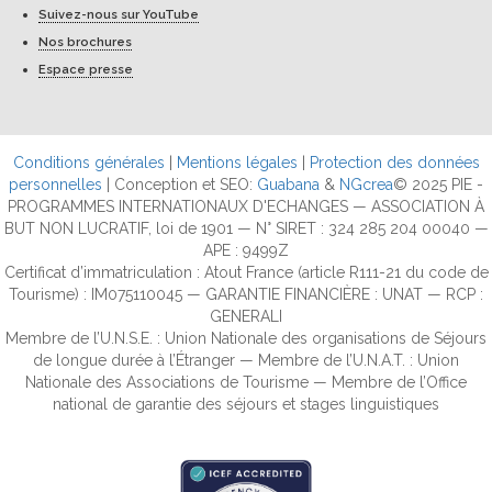
Suivez-nous sur YouTube
Nos brochures
Espace presse
Conditions générales
|
Mentions légales
|
Protection des données
personnelles
| Conception et SEO:
Guabana
&
NGcrea
© 2025 PIE -
PROGRAMMES INTERNATIONAUX D'ECHANGES — ASSOCIATION À
BUT NON LUCRATIF, loi de 1901 — N° SIRET : 324 285 204 00040 —
APE : 9499Z
Certificat d’immatriculation : Atout France (article R111-21 du code de
Tourisme) : IM075110045 — GARANTIE FINANCIÈRE : UNAT — RCP :
GENERALI
Membre de l’U.N.S.E. : Union Nationale des organisations de Séjours
de longue durée à l’Étranger — Membre de l’U.N.A.T. : Union
Nationale des Associations de Tourisme — Membre de l’Office
national de garantie des séjours et stages linguistiques