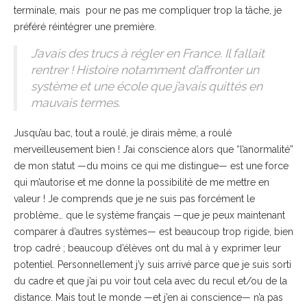
terminale, mais pour ne pas me compliquer trop la tâche, je
préféré réintégrer une première.
J’avais des trucs à régler en France. Il fallait
rentrer ! Histoire notamment d’affronter un
système et une école que j’avais quittés en
mauvais termes.
Jusqu’au bac, tout a roulé, je dirais même, a roulé
merveilleusement bien ! J’ai conscience alors que “l’anormalité”
de mon statut —du moins ce qui me distingue— est une force
qui m’autorise et me donne la possibilité de me mettre en
valeur ! Je comprends que je ne suis pas forcément le
problème… que le système français —que je peux maintenant
comparer à d’autres systèmes— est beaucoup trop rigide, bien
trop cadré ; beaucoup d’élèves ont du mal à y exprimer leur
potentiel. Personnellement j’y suis arrivé parce que je suis sorti
du cadre et que j’ai pu voir tout cela avec du recul et/ou de la
distance. Mais tout le monde —et j’en ai conscience— n’a pas