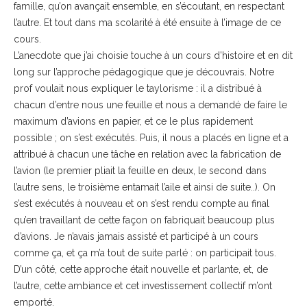
famille, qu’on avançait ensemble, en s’écoutant, en respectant
l’autre. Et tout dans ma scolarité à été ensuite à l’image de ce
cours.
L’anecdote que j’ai choisie touche à un cours d’histoire et en dit
long sur l’approche pédagogique que je découvrais. Notre
prof voulait nous expliquer le taylorisme : il a distribué à
chacun d’entre nous une feuille et nous a demandé de faire le
maximum d’avions en papier, et ce le plus rapidement
possible ; on s’est exécutés. Puis, il nous a placés en ligne et a
attribué à chacun une tâche en relation avec la fabrication de
l’avion (le premier pliait la feuille en deux, le second dans
l’autre sens, le troisième entamait l’aile et ainsi de suite..). On
s’est exécutés à nouveau et on s’est rendu compte au final
qu’en travaillant de cette façon on fabriquait beaucoup plus
d’avions. Je n’avais jamais assisté et participé à un cours
comme ça, et ça m’a tout de suite parlé : on participait tous.
D’un côté, cette approche était nouvelle et parlante, et, de
l’autre, cette ambiance et cet investissement collectif m’ont
emporté.