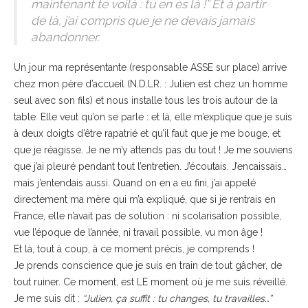
maintenant te voilà : tu en es là !” Et à partir
de là, j’ai compris que je ne devais jamais
abandonner.
Un jour ma représentante (responsable ASSE sur place) arrive
chez mon père d’accueil (N.D.LR. : Julien est chez un homme
seul avec son fils) et nous installe tous les trois autour de la
table. Elle veut qu’on se parle : et là, elle m’explique que je suis
à deux doigts d’être rapatrié et qu’il faut que je me bouge, et
que je réagisse. Je ne m’y attends pas du tout ! Je me souviens
que j’ai pleuré pendant tout l’entretien. J’écoutais. J’encaissais…
mais j’entendais aussi. Quand on en a eu fini, j’ai appelé
directement ma mère qui m’a expliqué, que si je rentrais en
France, elle n’avait pas de solution : ni scolarisation possible,
vue l’époque de l’année, ni travail possible, vu mon âge !
Et là, tout à coup, à ce moment précis, je comprends !
Je prends conscience que je suis en train de tout gâcher, de
tout ruiner. Ce moment, est LE moment où je me suis réveillé.
Je me suis dit :
“Julien, ça suffit : tu changes, tu travailles…”