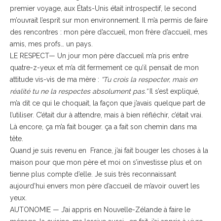
premier voyage, aux États-Unis était introspectif, le second
m’ouvrait l’esprit sur mon environnement. Il m’a permis de faire
des rencontres : mon père d’accueil, mon frère d’accueil, mes
amis, mes profs… un pays.
LE RESPECT— Un jour mon père d’accueil m’a pris entre
quatre-z-yeux et m’a dit fermement ce qu’il pensait de mon
attitude vis-vis de ma mère :
“Tu crois la respecter, mais en
réalité tu ne la respectes absolument pas.”
Il s’est expliqué,
m’a dit ce qui le choquait, la façon que j’avais quelque part de
l’utiliser. C’était dur à attendre, mais à bien réfléchir, c’était vrai.
Là encore, ça m’a fait bouger. ça a fait son chemin dans ma
tête.
Quand je suis revenu en France, j’ai fait bouger les choses à la
maison pour que mon père et moi on s’investisse plus et on
tienne plus compte d’elle. Je suis très reconnaissant
aujourd’hui envers mon père d’accueil de m’avoir ouvert les
yeux.
AUTONOMIE — J’ai appris en Nouvelle-Zélande à faire le