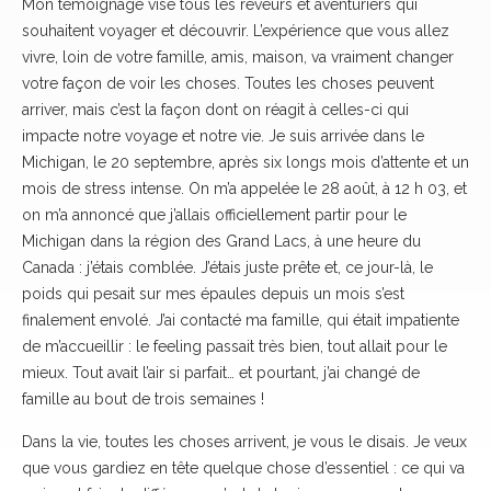
Mon témoignage vise tous les rêveurs et aventuriers qui
souhaitent voyager et découvrir. L’expérience que vous allez
vivre, loin de votre famille, amis, maison, va vraiment changer
votre façon de voir les choses. Toutes les choses peuvent
arriver, mais c’est la façon dont on réagit à celles-ci qui
impacte notre voyage et notre vie. Je suis arrivée dans le
Michigan, le 20 septembre, après six longs mois d’attente et un
mois de stress intense. On m’a appelée le 28 août, à 12 h 03, et
on m’a annoncé que j’allais officiellement partir pour le
Michigan dans la région des Grand Lacs, à une heure du
Canada : j’étais comblée. J’étais juste prête et, ce jour-là, le
poids qui pesait sur mes épaules depuis un mois s’est
finalement envolé. J’ai contacté ma famille, qui était impatiente
de m’accueillir : le feeling passait très bien, tout allait pour le
mieux. Tout avait l’air si parfait… et pourtant, j’ai changé de
famille au bout de trois semaines !
Dans la vie, toutes les choses arrivent, je vous le disais. Je veux
que vous gardiez en tête quelque chose d’essentiel : ce qui va