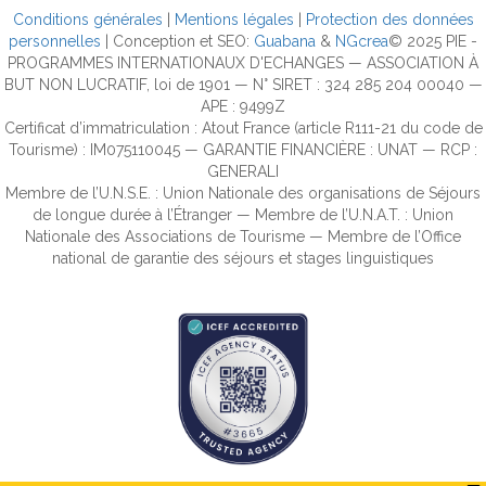
Conditions générales
|
Mentions légales
|
Protection des données
personnelles
| Conception et SEO:
Guabana
&
NGcrea
© 2025 PIE -
PROGRAMMES INTERNATIONAUX D'ECHANGES — ASSOCIATION À
BUT NON LUCRATIF, loi de 1901 — N° SIRET : 324 285 204 00040 —
APE : 9499Z
Certificat d’immatriculation : Atout France (article R111-21 du code de
Tourisme) : IM075110045 — GARANTIE FINANCIÈRE : UNAT — RCP :
GENERALI
Membre de l’U.N.S.E. : Union Nationale des organisations de Séjours
de longue durée à l’Étranger — Membre de l’U.N.A.T. : Union
Nationale des Associations de Tourisme — Membre de l’Office
national de garantie des séjours et stages linguistiques