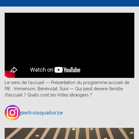
Le sens de l'accueil — Présentation du programme accueil de
PIE : Immersion, Bénévolat, Suivi — Qui peut devenir famille
d'accueil ? Quels sont les hôtes étrangers ?
pietroisquatorze