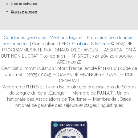
Nos brochures
Espace presse
Conditions générales
|
Mentions légales
|
Protection des données
personnelles
| Conception et SEO:
Guabana
&
NGcrea
© 2025 PIE -
PROGRAMMES INTERNATIONAUX D'ECHANGES — ASSOCIATION À
BUT NON LUCRATIF, loi de 1901 — N° SIRET : 324 285 204 00040 —
APE : 9499Z
Certificat d’immatriculation : Atout France (article R111-21 du code de
Tourisme) : IM075110045 — GARANTIE FINANCIÈRE : UNAT — RCP :
GENERALI
Membre de l’U.N.S.E. : Union Nationale des organisations de Séjours
de longue durée à l’Étranger — Membre de l’U.N.A.T. : Union
Nationale des Associations de Tourisme — Membre de l’Office
national de garantie des séjours et stages linguistiques