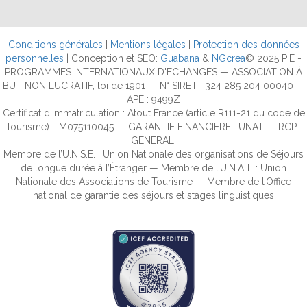
Conditions générales
|
Mentions légales
|
Protection des données
personnelles
| Conception et SEO:
Guabana
&
NGcrea
© 2025 PIE -
PROGRAMMES INTERNATIONAUX D'ECHANGES — ASSOCIATION À
BUT NON LUCRATIF, loi de 1901 — N° SIRET : 324 285 204 00040 —
APE : 9499Z
Certificat d’immatriculation : Atout France (article R111-21 du code de
Tourisme) : IM075110045 — GARANTIE FINANCIÈRE : UNAT — RCP :
GENERALI
Membre de l’U.N.S.E. : Union Nationale des organisations de Séjours
de longue durée à l’Étranger — Membre de l’U.N.A.T. : Union
Nationale des Associations de Tourisme — Membre de l’Office
national de garantie des séjours et stages linguistiques