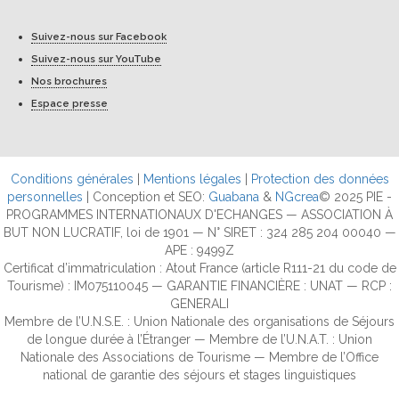
Suivez-nous sur Facebook
Suivez-nous sur YouTube
Nos brochures
Espace presse
Conditions générales
|
Mentions légales
|
Protection des données
personnelles
| Conception et SEO:
Guabana
&
NGcrea
© 2025 PIE -
PROGRAMMES INTERNATIONAUX D'ECHANGES — ASSOCIATION À
BUT NON LUCRATIF, loi de 1901 — N° SIRET : 324 285 204 00040 —
APE : 9499Z
Certificat d’immatriculation : Atout France (article R111-21 du code de
Tourisme) : IM075110045 — GARANTIE FINANCIÈRE : UNAT — RCP :
GENERALI
Membre de l’U.N.S.E. : Union Nationale des organisations de Séjours
de longue durée à l’Étranger — Membre de l’U.N.A.T. : Union
Nationale des Associations de Tourisme — Membre de l’Office
national de garantie des séjours et stages linguistiques