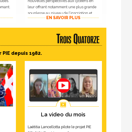
tudes.
nouvelles perspectives aux lycéens en
ômant.
leur offrant notamment une plus grande
souplesse au niveau de l’inscription et
EN SAVOIR PLUS
une offre de qualité en matière de
formation.
 PIE depuis 1982.
La video du mois
Laëtitia Lancellotta pilote le projet PIE