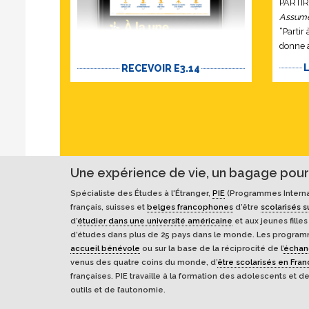
PARTI
Assumer
“Partir
donne a
d’acquér
RECEVOIR E3.14
l’ADAP
Une expérience de vie, un bagage pour 
Spécialiste des Études à l'Étranger,
PIE
(Programmes Interna
français, suisses et
belges francophones
d’être
scolarisés s
d’
étudier dans une université américaine
et aux jeunes fille
d’études dans plus de 25 pays dans le monde. Les programm
accueil bénévole
ou sur la base de la réciprocité de l’
écha
venus des quatre coins du monde, d’
être scolarisés en Fra
françaises. PIE travaille à la formation des adolescents et de
outils et de l’autonomie.