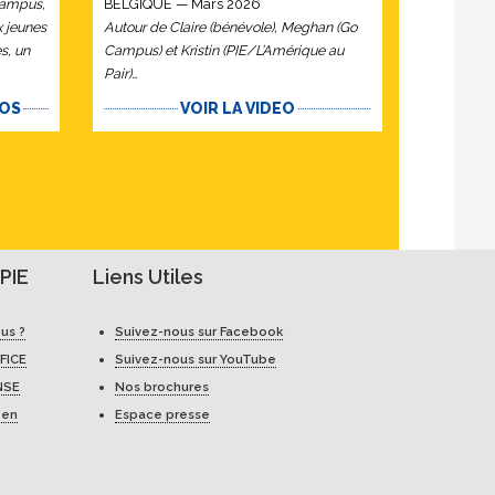
 Campus,
BELGIQUE — Mars 2026
x jeunes
Autour de Claire (bénévole), Meghan (Go
s, un
Campus) et Kristin (PIE/L’Amérique au
Pair)…
TOS
VOIR LA VIDEO
PIE
Liens Utiles
us ?
Suivez-nous sur Facebook
FICE
Suivez-nous sur YouTube
NSE
Nos brochures
 en
Espace presse