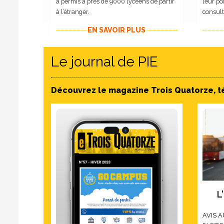
a permis a près de 9000 lycéens de partir
leur por
à l’étranger.
consult
EN SAVOIR PLUS
Le journal de PIE
Découvrez le magazine Trois Quatorze, t
L
AVIS A