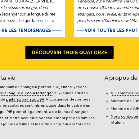
R AVANT OU APRÈS LA RHÉTO
Pénélope, qui a bénéficié, via Go
 la césure de longue durée
de la bourse d’études accordée au
 à l’étranger sur la longue durée
étrangers, nous révèle, en 12 image
ux élèves belges la possibilité
peu de sa vie d’étudiante aux USA.
ir cette “Soft Skill” fort utile qu’est
LIRE LES TÉMOIGNAGES
VOIR TOUTES LES PHO
TABILITÉ…”
DÉCOUVRIR TROIS QUATORZE
la vie
A propos de 
tionaux d’Echanges) permet aux jeunes lycéens
ur la longue durée à l’étranger
, aux jeunes adultes
Qui sommes-no
s de
partir au pair aux USA
. PIE organise des séjours
Membre de l’OF
es scolaires sont mis en place dans le cadre d’un
Membre de l’U
nge
. PIE permet également à de jeunes étrangers,
Nous contacter
nce
et d’être accueillis bénévolement par des familles
régions
s jeunes adultes et les aide à acquérir à la fois des