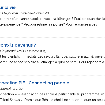
r la vie
s le journal Trois-Quatorze n°40
g terme, d’une année scolaire vécue à l’étranger ? Peut-on quantifier le
le expérience ? Peut-on estimer sa portée? Pour répondre à ces
ont-ils devenus ?
le journal Trois-Quatorze n°25
les bienfaits immédiats des séjours (langue, culture, maturité, ouvert
partir une année scolaire à l'étranger, à quoi ça sert ? Pour répondre à
nnecting PIE… Connecting people
journal 3.1 n°47
onnection » — association des anciens participants au programme, et
Talent Shows », Dominique Béhar a choisi de se compliquer un peu la [