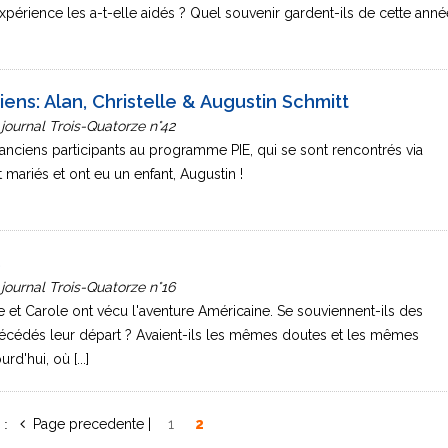
expérience les a-t-elle aidés ? Quel souvenir gardent-ils de cette anné
ens: Alan, Christelle & Augustin Schmitt
 journal Trois-Quatorze n°42
anciens participants au programme PIE, qui se sont rencontrés via
t mariés et ont eu un enfant, Augustin !
s
 journal Trois-Quatorze n°16
re et Carole ont vécu l'aventure Américaine. Se souviennent-ils des
cédés leur départ ? Avaient-ils les mêmes doutes et les mêmes
rd'hui, où [...]
«
1
2