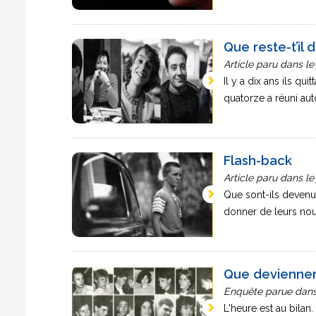
Que reste-t’il
Article paru dans le
Il y a dix ans ils qu
quatorze a réuni autou
Flash-back
Article paru dans le
Que sont-ils devenus 
donner de leurs nouve
Que deviennent
Enquête parue dans 
L'heure est au bilan.