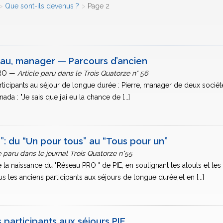
Que sont-ils devenus ?
Page 2
eau, manager — Parcours d’ancien
PRO —
Article paru dans le Trois Quatorze n° 56
articipants au séjour de longue durée : Pierre, manager de deux sociét
ada : "Je sais que j’ai eu la chance de [...]
”: du “Un pour tous” au “Tous pour un”
e paru dans le journal Trois Quatorze n°55
 la naissance du "Réseau PRO " de PIE, en soulignant les atouts et les
les anciens participants aux séjours de longue durée,et en [...]
 participants aux séjours PIE