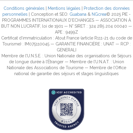
Conditions générales
|
Mentions légales
|
Protection des données
personnelles
| Conception et SEO:
Guabana
&
NGcrea
© 2025 PIE -
PROGRAMMES INTERNATIONAUX D'ECHANGES — ASSOCIATION À
BUT NON LUCRATIF, loi de 1901 — N° SIRET : 324 285 204 00040 —
APE : 9499Z
Certificat d’immatriculation : Atout France (article R111-21 du code de
Tourisme) : IM075110045 — GARANTIE FINANCIÈRE : UNAT — RCP :
GENERALI
Membre de l’U.N.S.E. : Union Nationale des organisations de Séjours
de longue durée à l’Étranger — Membre de l’U.N.A.T. : Union
Nationale des Associations de Tourisme — Membre de l’Office
national de garantie des séjours et stages linguistiques