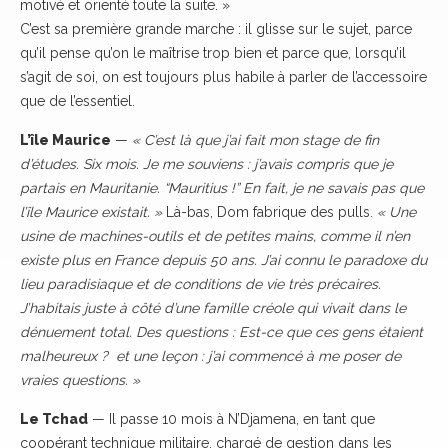
motivé et orienté toute la suite. »
C’est sa première grande marche : il glisse sur le sujet, parce
qu’il pense qu’on le maîtrise trop bien et parce que, lorsqu’il
s’agit de soi, on est toujours plus habile à parler de l’accessoire
que de l’essentiel.
L’île Maurice
—
« C’est là que j’ai fait mon stage de fin
d’études. Six mois. Je me souviens : j’avais compris que je
partais en Mauritanie. “Mauritius !” En fait, je ne savais pas que
l’île Maurice existait. »
Là-bas, Dom fabrique des pulls.
« Une
usine de machines-outils et de petites mains, comme il n’en
existe plus en France depuis 50 ans. J’ai connu le paradoxe du
lieu paradisiaque et de conditions de vie très précaires.
J’habitais juste à côté d’une famille créole qui vivait dans le
dénuement total. Des questions : Est-ce que ces gens étaient
malheureux ? et une leçon : j’ai commencé à me poser de
vraies questions. »
Le Tchad
— Il passe 10 mois à N’Djamena, en tant que
coopérant technique militaire, chargé de gestion dans les