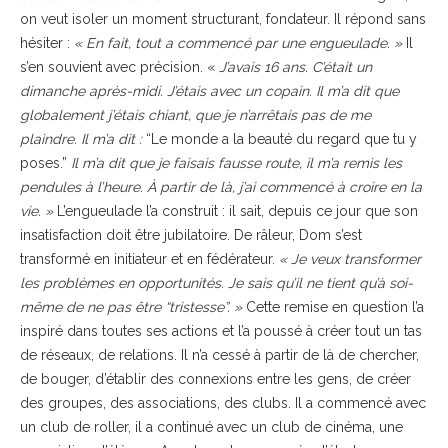
on veut isoler un moment structurant, fondateur. Il répond sans
hésiter :
« En fait, tout a commencé par une engueulade. »
Il
s’en souvient avec précision. «
J’avais 16 ans. C’était un
dimanche après-midi. J’étais avec un copain. Il m’a dit que
globalement j’étais chiant, que je n’arrêtais pas de me
plaindre. Il m’a dit :
“Le monde a la beauté du regard que tu y
poses.”
Il m’a dit que je faisais fausse route, il m’a remis les
pendules à l’heure. À partir de là, j’ai commencé à croire en la
vie. »
L’engueulade l’a construit : il sait, depuis ce jour que son
insatisfaction doit être jubilatoire. De râleur, Dom s’est
transformé en initiateur et en fédérateur.
« Je veux transformer
les problèmes en opportunités. Je sais qu’il ne tient qu’à soi-
même de ne pas être “tristesse”. »
Cette remise en question l’a
inspiré dans toutes ses actions et l’a poussé à créer tout un tas
de réseaux, de relations. Il n’a cessé à partir de là de chercher,
de bouger, d’établir des connexions entre les gens, de créer
des groupes, des associations, des clubs. Il a commencé avec
un club de roller, il a continué avec un club de cinéma, une