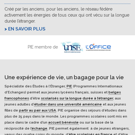
Créé par les anciens, pour les anciens, le réseau fédère
activement les énergies de tous ceux qui ont vécu sur la longue
durée l’étranger.
EN SAVOIR PLUS
PIE membre de
Une expérience de vie, un bagage pour la vie
Spécialiste des Études à l'Étranger,
PIE
(Programmes Internationaux
d’Echanges) permet aux jeunes lycéens français, suisses et
belges
francophones
d’être
scolarisés sur la longue durée à l’étranger
, aux
jeunes adultes d’
étudier dans une université américaine
et aux jeunes
filles de
partir au pair aux USA
. PIE organise des séjours d’études dans
plus de 25 pays dans le monde. Les programmes scolaires sont mis en
place dans le cadre d’un
accueil bénévole
ou sur la base de la
réciprocité de l’
échange
. PIE permet également à de jeunes étrangers,
venus des quatre coins du monde, d’
être scolarisés en France
et d’être