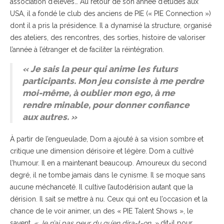
association d’élèves… Au retour de son année d’études aux
USA, il a fondé le club des anciens de PIE (« PIE Connection »)
dont il a pris la présidence. Il a dynamisé la structure, organisé
des ateliers, des rencontres, des sorties, histoire de valoriser
l’année à l’étranger et de faciliter la réintégration.
« Je sais la peur qui anime les futurs
participants. Mon jeu consiste à me perdre
moi-même, à oublier mon ego, à me
rendre minable, pour donner confiance
aux autres. »
À partir de l’engueulade, Dom a ajouté à sa vision sombre et
critique une dimension dérisoire et légère. Dom a cultivé
l’humour. Il en a maintenant beaucoup. Amoureux du second
degré, il ne tombe jamais dans le cynisme. Il se moque sans
aucune méchanceté. Il cultive l’autodérision autant que la
dérision. Il sait se mettre à nu. Ceux qui ont eu l’occasion et la
chance de le voir animer, un des « PIE Talent Shows », le
savent.
« Je n’ai pas peur du qu’en dira-t-on, »
dit-il pour