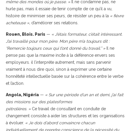
même des mondes où je passe. »
Il ne condamne pas, ne
hurle pas, mais il essaie de tenir compte de ce qu’il a vu,
histoire de minimiser ses peurs, de résister un peu à la
« fièvre
acheteuse »
, d’améliorer ses relations.
Rouen, Blois. Paris
—
« J’étais formateur, c’était intéressant.
J’ai travaillé pour mon père. Mon père m’a toujours dit :
“Remercie toujours ceux qui t’ont donné du travail.” »
Il ne
pense pas que la maxime incite à la déférence envers ses
employeurs. il l’interprète autrement, mais sans parvenir
vraiment à nous dire quoi, sinon à exprimer une certaine
honnêteté intellectuelle basée sur la cohérence entre le verbe
et l’action.
Angola, Nigéria
—
« Sur une période d’un an et demi, j’ai fait
des missions sur des platesformes
pétrolières. »
Ce travail de consultant en conduite de
changement consiste à aider les structures et les organisations
à évoluer.
« Je dois d’abord convaincre chacun
individuellement de prendre conscience de la nécessité du