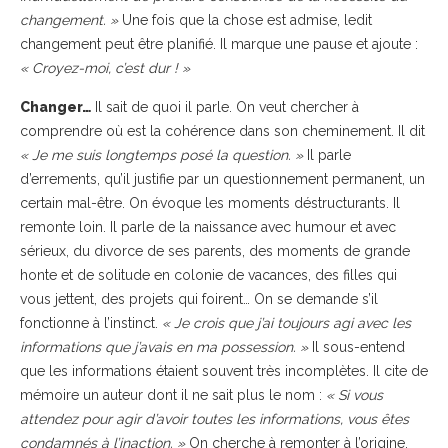
changement. »
Une fois que la chose est admise, ledit
changement peut être planifié. Il marque une pause et ajoute :
« Croyez-moi, c’est dur ! »
Changer…
Il sait de quoi il parle. On veut chercher à
comprendre où est la cohérence dans son cheminement. Il dit
« Je me suis longtemps posé la question. »
Il parle
d’errements, qu’il justifie par un questionnement permanent, un
certain mal-être. On évoque les moments déstructurants. Il
remonte loin. Il parle de la naissance avec humour et avec
sérieux, du divorce de ses parents, des moments de grande
honte et de solitude en colonie de vacances, des filles qui
vous jettent, des projets qui foirent… On se demande s’il
fonctionne à l’instinct.
« Je crois que j’ai toujours agi avec les
informations que j’avais en ma possession. »
Il sous-entend
que les informations étaient souvent très incomplètes. Il cite de
mémoire un auteur dont il ne sait plus le nom :
« Si vous
attendez pour agir d’avoir toutes les informations, vous êtes
condamnés à l’inaction. »
On cherche à remonter à l’origine,