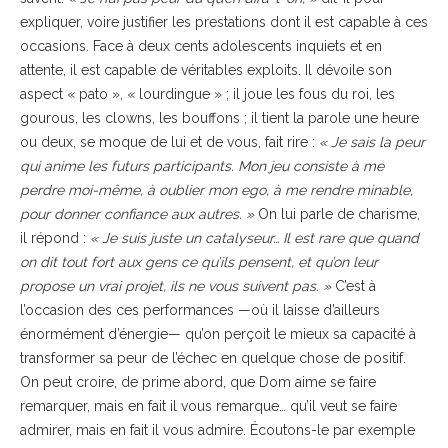
expliquer, voire justifier les prestations dont il est capable à ces
occasions. Face à deux cents adolescents inquiets et en
attente, il est capable de véritables exploits. Il dévoile son
aspect « pato », « lourdingue » ; il joue les fous du roi, les
gourous, les clowns, les bouffons ; il tient la parole une heure
ou deux, se moque de lui et de vous, fait rire :
« Je sais la peur
qui anime les futurs participants. Mon jeu consiste à me
perdre moi-même, à oublier mon ego, à me rendre minable,
pour donner confiance aux autres. »
On lui parle de charisme,
il répond :
« Je suis juste un catalyseur… Il est rare que quand
on dit tout fort aux gens ce qu’ils pensent, et qu’on leur
propose un vrai projet, ils ne vous suivent pas. »
C’est à
l’occasion des ces performances —où il laisse d’ailleurs
énormément d’énergie— qu’on perçoit le mieux sa capacité à
transformer sa peur de l’échec en quelque chose de positif.
On peut croire, de prime abord, que Dom aime se faire
remarquer, mais en fait il vous remarque… qu’il veut se faire
admirer, mais en fait il vous admire. Écoutons-le par exemple