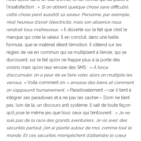
l’insatisfaction : «
Si on obtient quelque chose sans difficulté,
cette chose perd aussitôt sa saveur. Personne, par exemple,
n’est heureux d’avoir l’électricité, mais son absence nous
rendrait tous malheureux. »
Il disserte sur le fait que c’est le
manque qui crée la valeur. Il en conclut, dans une belle
formule, que le matériel éteint l’émotion. Il s’étend sur les
règles de vie en commun qui se multiplient à l’envie, qui se
durcissent, sur le fait qu’on ne frappe plus à la porte des
voisins mais qu’on leur envoie des SMS :
« À force
d’accumuler, on a peur de se faire voler, alors on multiplie les
verrous. »
Voilà comment on
« amasse des biens et comment
on s’appauvrit humainement. »
Paradoxalement —car il tient à
intégrer ses paradoxes et à ne pas les cacher— Dom ne tient
pas, loin de là, un discours anti système. Il sait de toute façon
qu’il joue le même jeu que tous ceux qui l’entourent :
« Je ne
suis pas de la race des grands aventuriers. Je vis avec des
sécurités partout, j’en ai planté autour de moi, comme tout le
monde. Et ces sécurités m’empêchent d’atteindre le coeur