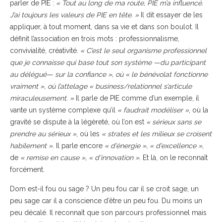
parler de PIE :
« Tout au long de ma route, PIE m’a influencé.
J’ai toujours les valeurs de PIE en tête. »
Il dit essayer de les
appliquer, à tout moment, dans sa vie et dans son boulot. Il
définit l’association en trois mots : professionnalisme,
convivialité, créativité.
« C’est le seul organisme professionnel
que je connaisse qui base tout son système —du participant
au délégué— sur la confiance », où « le bénévolat fonctionne
vraiment », où l’attelage « business/relationnel s’articule
miraculeusement. »
Il parle de PIE comme d’un exemple, il
vante un système complexe qu’il
« faudrait modéliser »
, où la
gravité se dispute à la légèreté, où l’on est
« sérieux sans se
prendre au sérieux »
, où les
« strates et les milieux se croisent
habilement »
. Il parle encore
« d’énergie », « d’excellence »
,
de
« remise en cause », « d’innovation »
. Et là, on le reconnaît
forcément.
Dom est-il fou ou sage ? Un peu fou car il se croit sage, un
peu sage car il a conscience d’être un peu fou. Du moins un
peu décalé. Il reconnaît que son parcours professionnel mais