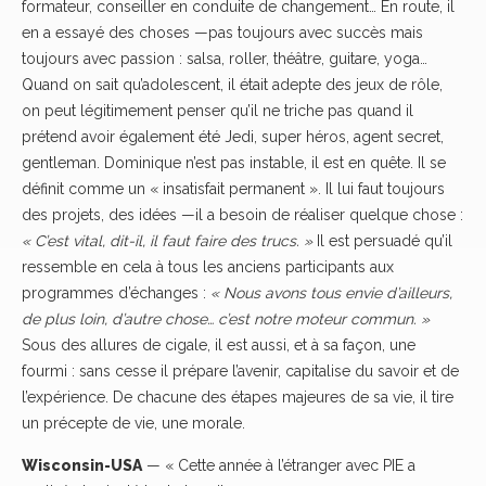
formateur, conseiller en conduite de changement… En route, il
en a essayé des choses —pas toujours avec succès mais
toujours avec passion : salsa, roller, théâtre, guitare, yoga…
Quand on sait qu’adolescent, il était adepte des jeux de rôle,
on peut légitimement penser qu’il ne triche pas quand il
prétend avoir également été Jedi, super héros, agent secret,
gentleman. Dominique n’est pas instable, il est en quête. Il se
définit comme un « insatisfait permanent ». Il lui faut toujours
des projets, des idées —il a besoin de réaliser quelque chose :
« C’est vital, dit-il, il faut faire des trucs. »
Il est persuadé qu’il
ressemble en cela à tous les anciens participants aux
programmes d’échanges :
« Nous avons tous envie d’ailleurs,
de plus loin, d’autre chose… c’est notre moteur commun. »
Sous des allures de cigale, il est aussi, et à sa façon, une
fourmi : sans cesse il prépare l’avenir, capitalise du savoir et de
l’expérience. De chacune des étapes majeures de sa vie, il tire
un précepte de vie, une morale.
Wisconsin-USA
— « Cette année à l’étranger avec PIE a