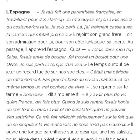
L’Espagne
—
« J’avais fait une parenthèse française, en
travaillant pour des start-up. Je m’ennuyais et j’en avais assez
du costume/cravate. Je suis parti. Là, j’ai vraiment cassé avec
la carrière qui m’était promise. »
Il rejoint son grand frère. Il dit
son admiration pour lui, pour son côté fantasque, sa liberté. Au
passage, il apprend l’espagnol. Cuba —
« J’étais dans mon trip
Salsa, j’avais envie de bouger. J’ai trouvé un boulot pour une
ONG… Je suis parti le temps d’un visa. »
Le temps surtout de
jeter un regard lucide sur nos sociétés.
« C’était une période
de rationnement. Pas grand-chose au niveau matériel, et en
même temps un vrai bonheur de vivre. »
Il se reprend sur le
terme
« bonheur»
. Il dit simplement :
« Il y avait plus de vie
qu’en France… dix fois plus. Quand je suis rentré, j’avais honte
de voir tout ce qu’on avait et de constater qu’on ne pouvait
s’en satisfaire. Ça m’a fait réfléchir sérieusement sur le fait que
de se simplifier la vie matérielle ne nous rend pas heureux. »
Il
ouvre une longue parenthèse sur le désir qui, une fois satisfait,
nous laisse dans un état d’ennui, et sur l’ennui qui fait place à