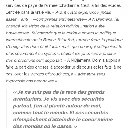
services de paye de l’armée tchadienne. C’est la fin des études.
L’entrée dans la vraie vie.
« Avant cette expérience, j’étais
assez « anti » —comprenez antimilitariste— À N’Djamena, j’ai
changé. Ma vision de la relation individu/nation a été
bouleversée. J’ai compris que la critique envers la politique
internationale de la France, l’état fort, l’armée forte, la politique
d’émigration dure était facile, mais que ceux qui critiquaient le
plus sévèrement ce système étaient les premiers à profiter
des protections qu’il apportait. »
À N’Djamena, Dom a appris à
faire la part des choses, à accorder le discours et les faits, à ne
pas jouer les vierges effarouchées, à
« admettre sans
hypocrisie nos paradoxes »
.
« Je ne suis pas de la race des grands
aventuriers. Je vis avec des sécurités
partout, j’en ai planté autour de moi,
comme tout le monde. Et ces sécurités
m’empêchent d’atteindre le coeur même
des mondes où je passe. »