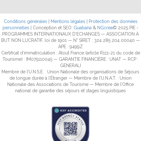
Conditions générales
|
Mentions légales
|
Protection des données
personnelles
| Conception et SEO:
Guabana
&
NGcrea
© 2025 PIE -
PROGRAMMES INTERNATIONAUX D'ECHANGES — ASSOCIATION À
BUT NON LUCRATIF, loi de 1901 — N° SIRET : 324 285 204 00040 —
APE : 9499Z
Certificat d’immatriculation : Atout France (article R111-21 du code de
Tourisme) : IM075110045 — GARANTIE FINANCIÈRE : UNAT — RCP :
GENERALI
Membre de l’U.N.S.E. : Union Nationale des organisations de Séjours
de longue durée à l’Étranger — Membre de l’U.N.A.T. : Union
Nationale des Associations de Tourisme — Membre de l’Office
national de garantie des séjours et stages linguistiques