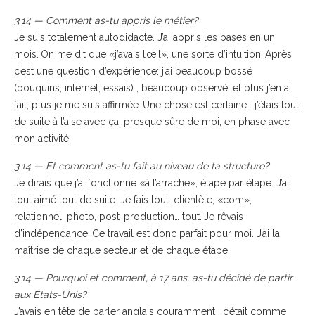
3.14 — Comment as-tu appris le métier?
Je suis totalement autodidacte. J’ai appris les bases en un
mois. On me dit que «j’avais l’œil», une sorte d’intuition. Après
c’est une question d’expérience: j’ai beaucoup bossé
(bouquins, internet, essais) , beaucoup observé, et plus j’en ai
fait, plus je me suis affirmée. Une chose est certaine : j’étais tout
de suite à l’aise avec ça, presque sûre de moi, en phase avec
mon activité.
3.14 — Et comment as-tu fait au niveau de ta structure?
Je dirais que j’ai fonctionné «à l’arrache», étape par étape. J’ai
tout aimé tout de suite. Je fais tout: clientèle, «com»,
relationnel, photo, post-production… tout. Je rêvais
d’indépendance. Ce travail est donc ­parfait pour moi. J’ai la
maîtrise de chaque secteur et de chaque étape.
3.14 — Pourquoi et comment, à 17 ans, as-tu décidé de partir
aux États-Unis?
J’avais en tête de parler anglais couramment : c’était comme