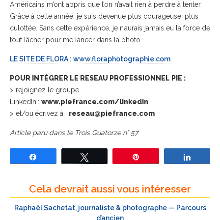
Américains m’ont appris que l’on n’avait rien à perdre à tenter.
Grâce à cette année, je suis devenue plus courageuse, plus
culottée. Sans cette expérience, je n’aurais jamais eu la force de
tout lâcher pour me lancer dans la photo.
LE SITE DE FLORA : www.floraphotographie.com
POUR INTÉGRER LE RESEAU PROFESSIONNEL PIE :
> rejoignez le groupe
LinkedIn :
www.piefrance.com/linkedin
> et/ou écrivez à :
reseau@piefrance.com
Article paru dans le Trois Quatorze n° 57
Partagez
Tweetez
Épingle
Partage
Cela devrait aussi vous intéresser
Raphaël Sachetat, journaliste & photographe — Parcours
d’ancien