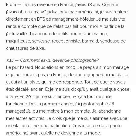
Flora — Je suis revenue en France, j’avais 18 ans. Comme
j’avais obtenu ma «Graduation» (bac américain), je suis rentrée
directement en BTS de management-hôtelier. Je me suis vite
rendue compte que ce n’était pas fait pour moi. À partir de là,
j’ai travaillé… beaucoup de petits boulots: animatrice,
maquilleuse, serveuse, réceptionniste, barmaid, vendeuse de
chaussures de luxe…
3.14 — Comment es-tu devenue photographe?
Le pur hasard. Nous étions en 2010. Je préparais mon mariage,
et je ne trouvais pas, en France, de photographe qui me plaise
et qui ait un style, qui me corresponde. Tout ce que je voyais
était décalé, ancien. Et je me suis dit qu’il y avait quelque chose
à faire. En 2011 je me suis lancée… et ça a tout de suite
fonctionné. Dès la première année, j’ai photographié 26
mariages! J’ai pu me mettre à mon compte. J’ai abandonné
mes autres activités. Je crois que je me suis affirmée avec une
orientation esthétique particulière (très inspirée de la photo
américaine) avant qu’elle ne devienne à la mode.