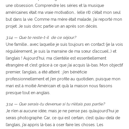
une obsession. Comprendre les séries et la musique
américaines était ma vraie motivation… (elle rit) c’était mon seul
but dans la vie. Comme ma mère était malade, j’ai reporté mon
projet. Je suis donc partie un an après son décès.
3.14 — Que te reste-t-il de ce séjour?
Une famille… avec laquelle je suis toujours en contact (je la vois
régulièrement, je suis la marraine de ma sœur d’accueil…) et
l’anglais ! Aujourd’hui, ma clientèle est essentiellement
étrangère et c’est grâce à ce que j’ai acquis là-bas. Mon objectif
premier, l’anglais, a été atteint : j’en bénéficie
professionnellement et j’en profite au quotidien, puisque mon
mari est à moitié Américain et qu’à la maison nous faisons
presque tout en anglais.
3.14 — Que serais-tu devenue si tu n’étais pas partie?
Je n’en ai aucune idée, mais je ne pense pas qu’aujourd’hui je
serais photographe. Car, ce qui est certain, c’est qu’au-delà de
l’anglais, j’ai appris là-bas à oser faire les choses. Les