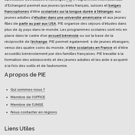
d’Echanges) permet aux jeunes lycéens français, suisses et
belges
francophones
d’être
scolarisés sur la longue durée à l’étranger
, aux
jeunes adultes d’
étudier dans une université américaine
et aux jeunes
filles de
partir au pair aux USA
. PIE organise des séjours d’études dans
plus de 25 pays dans le monde. Les programmes scolaires sont mis en
place dans le cadre d’un
accueil bénévole
ou sur la base de la
réciprocité de l’
échange
. PIE permet également à de jeunes étrangers,
venus des quatre coins du monde, d’
être scolarisés en France
et d’être
accueillis bénévolement par des familles françaises. PIE travaille à la
formation des adolescents et des jeunes adultes et les aide à acquérir
à la fois des outils et de l’autonomie.
A propos de PIE
Qui sommes-nous ?
Membre de l’OFFICE
Membre de l’UNSE
Nous contacter en régions
Liens Utiles