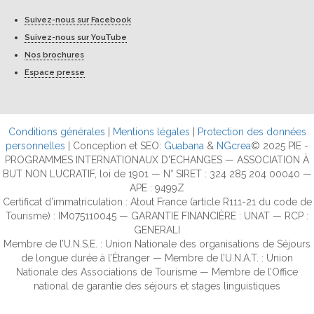
Suivez-nous sur Facebook
Suivez-nous sur YouTube
Nos brochures
Espace presse
Conditions générales
|
Mentions légales
|
Protection des données
personnelles
| Conception et SEO:
Guabana
&
NGcrea
© 2025 PIE -
PROGRAMMES INTERNATIONAUX D'ECHANGES — ASSOCIATION À
BUT NON LUCRATIF, loi de 1901 — N° SIRET : 324 285 204 00040 —
APE : 9499Z
Certificat d’immatriculation : Atout France (article R111-21 du code de
Tourisme) : IM075110045 — GARANTIE FINANCIÈRE : UNAT — RCP :
GENERALI
Membre de l’U.N.S.E. : Union Nationale des organisations de Séjours
de longue durée à l’Étranger — Membre de l’U.N.A.T. : Union
Nationale des Associations de Tourisme — Membre de l’Office
national de garantie des séjours et stages linguistiques