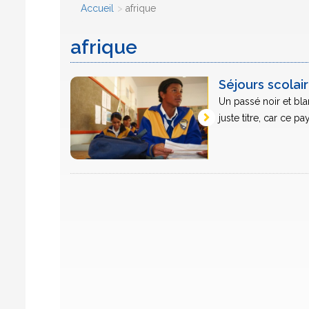
Accueil
afrique
afrique
Séjours scolai
Un passé noir et blan
juste titre, car ce 