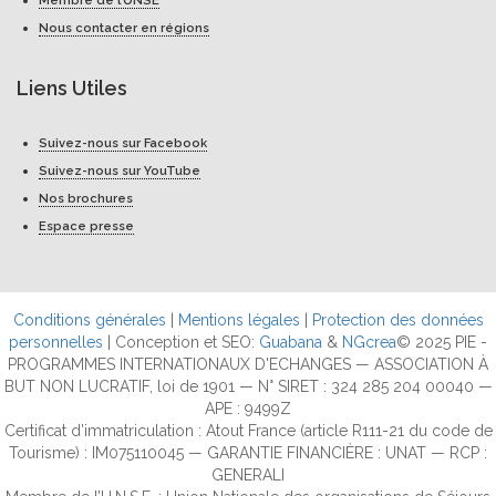
Membre de l’UNSE
Nous contacter en régions
Liens Utiles
Suivez-nous sur Facebook
Suivez-nous sur YouTube
Nos brochures
Espace presse
Conditions générales
|
Mentions légales
|
Protection des données
personnelles
| Conception et SEO:
Guabana
&
NGcrea
© 2025 PIE -
PROGRAMMES INTERNATIONAUX D'ECHANGES — ASSOCIATION À
BUT NON LUCRATIF, loi de 1901 — N° SIRET : 324 285 204 00040 —
APE : 9499Z
Certificat d’immatriculation : Atout France (article R111-21 du code de
Tourisme) : IM075110045 — GARANTIE FINANCIÈRE : UNAT — RCP :
GENERALI