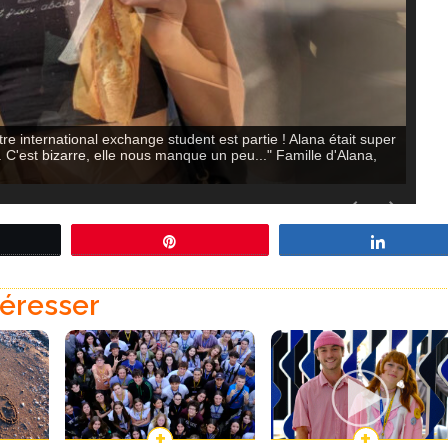
s participants accueil s'apprêtaient à rentrer chez eux...
eetez
Épingle
Partage
téresser