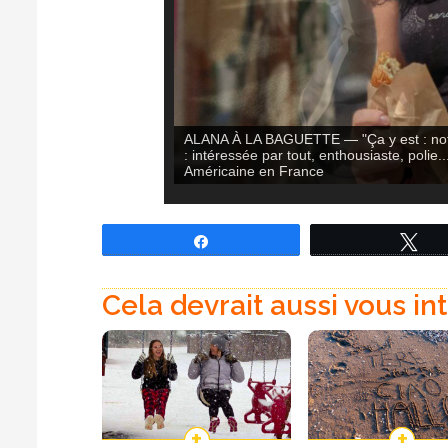
UN BON PLAN — C'était en juin dernier. No
Partagez
Tw
Cela devrait aussi vous in