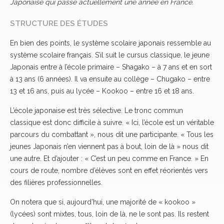
Japonaise qui passe actuellement une année en France.
STRUCTURE DES ÉTUDES
En bien des points, le système scolaire japonais ressemble au
système scolaire français. S’il suit le cursus classique, le jeune
Japonais entre à l’école primaire – Shagako – à 7 ans et en sort
à 13 ans (6 années). Il va ensuite au collège – Chugako – entre
13 et 16 ans, puis au lycée – Kookoo – entre 16 et 18 ans.
L’école japonaise est très sélective. Le tronc commun
classique est donc difficile à suivre. « Ici, l’école est un véritable
parcours du combattant », nous dit une participante. « Tous les
jeunes Japonais n’en viennent pas à bout, loin de là » nous dit
une autre. Et d’ajouter : « C’est un peu comme en France. » En
cours de route, nombre d’élèves sont en effet réorientés vers
des filières professionnelles.
On notera que si, aujourd’hui, une majorité de « kookoo »
(lycées) sont mixtes, tous, loin de là, ne le sont pas. Ils restent