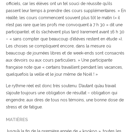
officiels, car les élèves ont un tel souci de réussite qu’ils
passent leur temps à prendre des cours supplémentaires. » En
réalité, les cours commencent souvent plus tôt le matin (« il
n’est pas rare que les profs me convoquent à 7 h 30 » dit une
participante), et ils s’achèvent plus tard (rarement avant 16 h 30
– « sans compter que beaucoup d’élèves restent en étude »).
Les choses se compliquent encore, dans la mesure où
beaucoup de journées libres et de week-ends sont consacrés
aux devoirs ou aux cours particuliers. » Une participante
française note que « certains travaillent pendant les vacances,
quelquefois la veille et le jour même de Noël ! »
Le rythme réel est donc très soutenu. D’autant qu’au travail
s’ajoute toujours une obligation de résultat – obligation qui
engendre, aux dires de tous nos témoins, une bonne dose de
stress et de fatigue.
MATIÈRES
Jusqu’à la fin de la première année de « kookoo », toutes les