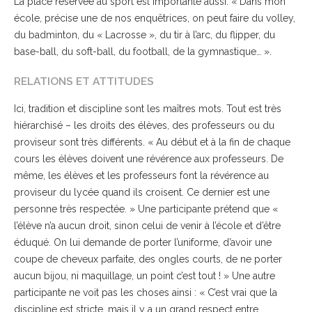
La place réservée au sport est importante aussi. « Dans mon
école, précise une de nos enquêtrices, on peut faire du volley,
du badminton, du « Lacrosse », du tir à l’arc, du flipper, du
base-ball, du soft-ball, du football, de la gymnastique… ».
RELATIONS ET ATTITUDES
Ici, tradition et discipline sont les maîtres mots. Tout est très
hiérarchisé – les droits des élèves, des professeurs ou du
proviseur sont très différents. « Au début et à la fin de chaque
cours les élèves doivent une révérence aux professeurs. De
même, les élèves et les professeurs font la révérence au
proviseur du lycée quand ils croisent. Ce dernier est une
personne très respectée. » Une participante prétend que «
l’élève n’a aucun droit, sinon celui de venir à l’école et d’être
éduqué. On lui demande de porter l’uniforme, d’avoir une
coupe de cheveux parfaite, des ongles courts, de ne porter
aucun bijou, ni maquillage, un point c’est tout ! » Une autre
participante ne voit pas les choses ainsi : « C’est vrai que la
discipline est stricte, mais il y a un grand respect entre