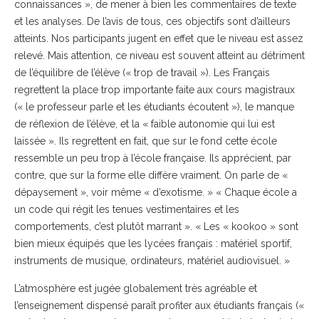
connaissances », de mener à bien les commentaires de texte
et les analyses. De l’avis de tous, ces objectifs sont d’ailleurs
atteints. Nos participants jugent en effet que le niveau est assez
relevé. Mais attention, ce niveau est souvent atteint au détriment
de l’équilibre de l’élève (« trop de travail »). Les Français
regrettent la place trop importante faite aux cours magistraux
(« le professeur parle et les étudiants écoutent »), le manque
de réflexion de l’élève, et la « faible autonomie qui lui est
laissée ». Ils regrettent en fait, que sur le fond cette école
ressemble un peu trop à l’école française. Ils apprécient, par
contre, que sur la forme elle diffère vraiment. On parle de «
dépaysement », voir même « d’exotisme. » « Chaque école a
un code qui régit les tenues vestimentaires et les
comportements, c’est plutôt marrant ». « Les « kookoo » sont
bien mieux équipés que les lycées français : matériel sportif,
instruments de musique, ordinateurs, matériel audiovisuel. »
L’atmosphère est jugée globalement très agréable et
l’enseignement dispensé paraît profiter aux étudiants français («