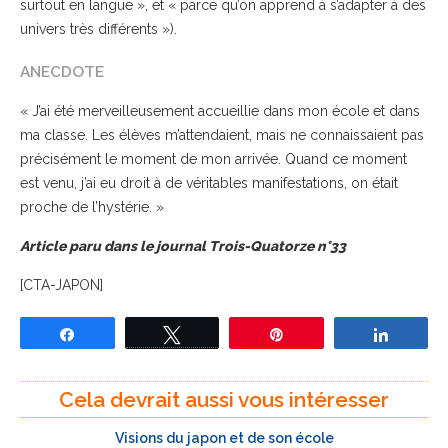
surtout en langue », et « parce qu’on apprend à s’adapter à des
univers très différents »).
ANECDOTE
« J’ai été merveilleusement accueillie dans mon école et dans
ma classe. Les élèves m’attendaient, mais ne connaissaient pas
précisément le moment de mon arrivée. Quand ce moment
est venu, j’ai eu droit à de véritables manifestations, on était
proche de l’hystérie. »
Article paru dans le journal Trois-Quatorze n°33
[CTA-JAPON]
Partagez
Tweetez
Épingle
Partage
Cela devrait aussi vous intéresser
Visions du japon et de son école