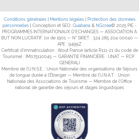
Conditions générales
|
Mentions légales
|
Protection des données
personnelles
| Conception et SEO:
Guabana
&
NGcrea
© 2025 PIE -
PROGRAMMES INTERNATIONAUX D'ECHANGES — ASSOCIATION À
BUT NON LUCRATIF, loi de 1901 — N° SIRET : 324 285 204 00040 —
APE : 9499Z
Certificat d’immatriculation : Atout France (article R111-21 du code de
Tourisme) : IM075110045 — GARANTIE FINANCIÈRE : UNAT — RCP :
GENERALI
Membre de l’U.N.S.E. : Union Nationale des organisations de Séjours
de longue durée à l’Étranger — Membre de l’U.N.A.T. : Union
Nationale des Associations de Tourisme — Membre de l’Office
national de garantie des séjours et stages linguistiques