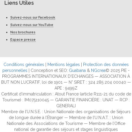
Liens Utiles
Suivez-nous sur Facebook
Suivez-nous sur YouTube
Nos brochures
Espace presse
Conditions générales
|
Mentions légales
|
Protection des données
personnelles
| Conception et SEO:
Guabana
&
NGcrea
© 2025 PIE -
PROGRAMMES INTERNATIONAUX D'ECHANGES — ASSOCIATION À
BUT NON LUCRATIF, loi de 1901 — N° SIRET : 324 285 204 00040 —
APE : 9499Z
Certificat d’immatriculation : Atout France (article R111-21 du code de
Tourisme) : IM075110045 — GARANTIE FINANCIÈRE : UNAT — RCP :
GENERALI
Membre de l’U.N.S.E. : Union Nationale des organisations de Séjours
de longue durée à l’Étranger — Membre de l’U.N.A.T. : Union
Nationale des Associations de Tourisme — Membre de l’Office
national de garantie des séjours et stages linguistiques