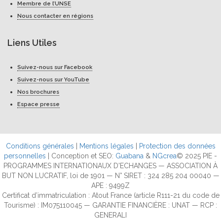
Membre de l’UNSE
Nous contacter en régions
Liens Utiles
Suivez-nous sur Facebook
Suivez-nous sur YouTube
Nos brochures
Espace presse
Conditions générales
|
Mentions légales
|
Protection des données
personnelles
| Conception et SEO:
Guabana
&
NGcrea
© 2025 PIE -
PROGRAMMES INTERNATIONAUX D'ECHANGES — ASSOCIATION À
BUT NON LUCRATIF, loi de 1901 — N° SIRET : 324 285 204 00040 —
APE : 9499Z
Certificat d’immatriculation : Atout France (article R111-21 du code de
Tourisme) : IM075110045 — GARANTIE FINANCIÈRE : UNAT — RCP :
GENERALI