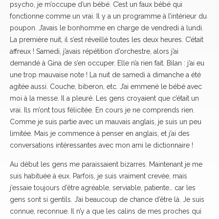
psycho, je m’occupe d’un bébé. C’est un faux bébé qui
fonctionne comme un vrai. Il y a un programme à l’intérieur du
poupon. J’avais le bonhomme en charge de vendredi à lundi.
La première nuit, il s’est réveillé toutes les deux heures. C’était
affreux ! Samedi, j’avais répétition d’orchestre, alors j’ai
demandé à Gina de s’en occuper. Elle n’a rien fait. Bilan : j’ai eu
une trop mauvaise note ! La nuit de samedi à dimanche a été
agitée aussi. Couche, biberon, etc. J’ai emmené le bébé avec
moi à la messe. Il a pleuré. Les gens croyaient que c’était un
vrai. Ils m’ont tous félicitée. En cours je ne comprends rien.
Comme je suis partie avec un mauvais anglais, je suis un peu
limitée. Mais je commence à penser en anglais, et j’ai des
conversations intéressantes avec mon ami le dictionnaire !
Au début les gens me paraissaient bizarres. Maintenant je me
suis habituée à eux. Parfois, je suis vraiment crevée, mais
j’essaie toujours d’être agréable, serviable, patiente… car les
gens sont si gentils. J’ai beaucoup de chance d’être là. Je suis
connue, reconnue. Il n’y a que les calins de mes proches qui