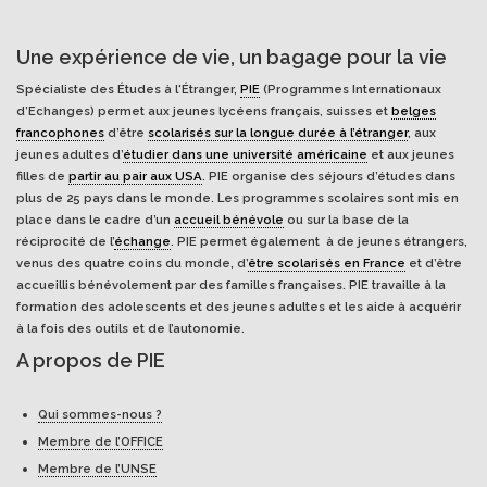
Une expérience de vie, un bagage pour la vie
Spécialiste des Études à l'Étranger,
PIE
(Programmes Internationaux
d’Echanges) permet aux jeunes lycéens français, suisses et
belges
francophones
d’être
scolarisés sur la longue durée à l’étranger
, aux
jeunes adultes d’
étudier dans une université américaine
et aux jeunes
filles de
partir au pair aux USA
. PIE organise des séjours d’études dans
plus de 25 pays dans le monde. Les programmes scolaires sont mis en
place dans le cadre d’un
accueil bénévole
ou sur la base de la
réciprocité de l’
échange
. PIE permet également à de jeunes étrangers,
venus des quatre coins du monde, d’
être scolarisés en France
et d’être
accueillis bénévolement par des familles françaises. PIE travaille à la
formation des adolescents et des jeunes adultes et les aide à acquérir
à la fois des outils et de l’autonomie.
A propos de PIE
Qui sommes-nous ?
Membre de l’OFFICE
Membre de l’UNSE