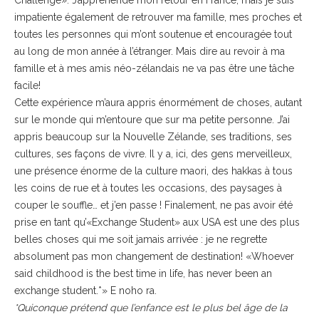
Challenge». J’appréhende mon retour en France, mais je suis
impatiente également de retrouver ma famille, mes proches et
toutes les personnes qui m’ont soutenue et encouragée tout
au long de mon année à l’étranger. Mais dire au revoir à ma
famille et à mes amis néo-zélandais ne va pas être une tâche
facile!
Cette expérience m’aura appris énormément de choses, autant
sur le monde qui m’entoure que sur ma petite personne. J’ai
appris beaucoup sur la Nouvelle Zélande, ses traditions, ses
cultures, ses façons de vivre. Il y a, ici, des gens merveilleux,
une présence énorme de la culture maori, des hakkas à tous
les coins de rue et à toutes les occasions, des paysages à
couper le souffle… et j’en passe ! Finalement, ne pas avoir été
prise en tant qu’«Exchange Student» aux USA est une des plus
belles choses qui me soit jamais arrivée : je ne regrette
absolument pas mon changement de destination! «Whoever
said childhood is the best time in life, has never been an
exchange student.*» E noho ra.
*
Quiconque prétend que l’enfance est le plus bel âge de la