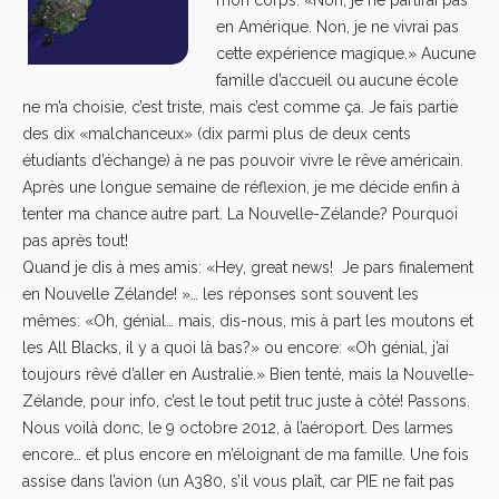
mon corps. «Non, je ne partirai pas
en Amérique. Non, je ne vivrai pas
cette expérience magique.» Aucune
famille d’accueil ou aucune école
ne m’a choisie, c’est triste, mais c’est comme ça. Je fais partie
des dix «malchanceux» (dix parmi plus de deux cents
étudiants d’échange) à ne pas pouvoir vivre le rêve américain.
Après une longue semaine de réflexion, je me décide enfin à
tenter ma chance autre part. La Nouvelle-Zélande? Pourquoi
pas après tout!
Quand je dis à mes amis: «Hey, great news! Je pars finalement
en Nouvelle Zélande! »… les réponses sont souvent les
mêmes: «Oh, génial… mais, dis-nous, mis à part les moutons et
les All Blacks, il y a quoi là bas?» ou encore: «Oh génial, j’ai
toujours rêvé d’aller en Australie.» Bien tenté, mais la Nouvelle-
Zélande, pour info, c’est le tout petit truc juste à côté! Passons.
Nous voilà donc, le 9 octobre 2012, à l’aéroport. Des larmes
encore… et plus encore en m’éloignant de ma famille. Une fois
assise dans l’avion (un A380, s’il vous plaît, car PIE ne fait pas