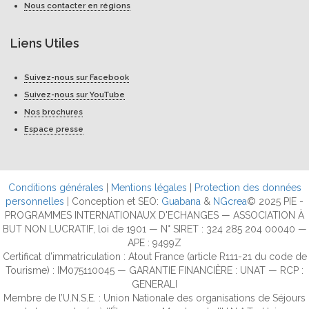
Nous contacter en régions
Liens Utiles
Suivez-nous sur Facebook
Suivez-nous sur YouTube
Nos brochures
Espace presse
Conditions générales
|
Mentions légales
|
Protection des données
personnelles
| Conception et SEO:
Guabana
&
NGcrea
© 2025 PIE -
PROGRAMMES INTERNATIONAUX D'ECHANGES — ASSOCIATION À
BUT NON LUCRATIF, loi de 1901 — N° SIRET : 324 285 204 00040 —
APE : 9499Z
Certificat d’immatriculation : Atout France (article R111-21 du code de
Tourisme) : IM075110045 — GARANTIE FINANCIÈRE : UNAT — RCP :
GENERALI
Membre de l’U.N.S.E. : Union Nationale des organisations de Séjours