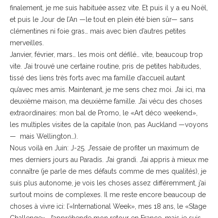
finalement, je me suis habituée assez vite. Et puis il y a eu Noël,
et puis le Jour de l’An —le tout en plein été bien sûr— sans
clémentines ni foie gras… mais avec bien d’autres petites
merveilles.
Janvier, février, mars… les mois ont défilé… vite, beaucoup trop
vite. J’ai trouvé une certaine routine, pris de petites habitudes,
tissé des liens très forts avec ma famille d’accueil autant
qu’avec mes amis. Maintenant, je me sens chez moi. J’ai ici, ma
deuxième maison, ma deuxième famille. J’ai vécu des choses
extraordinaires: mon bal de Promo, le «Art déco weekend»,
les multiples visites de la capitale (non, pas Auckland —voyons
— mais Wellington…).
Nous voilà en Juin: J-25. J’essaie de profiter un maximum de
mes derniers jours au Paradis. J’ai grandi. J’ai appris à mieux me
connaître (je parle de mes défauts comme de mes qualités), je
suis plus autonome, je vois les choses assez différemment, j’ai
surtout moins de complexes. Il me reste encore beaucoup de
choses à vivre ici: l’«International Week», mes 18 ans, le «Stage