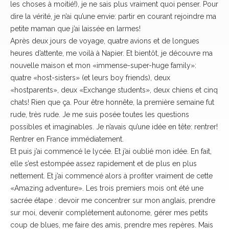
les choses à moitié!), je ne sais plus vraiment quoi penser. Pour
dire la vérité, je n’ai qu’une envie: partir en courant rejoindre ma
petite maman que j’ai laissée en larmes!
Après deux jours de voyage, quatre avions et de longues
heures d’attente, me voilà à Napier. Et bientôt, je découvre ma
nouvelle maison et mon «immense-super-huge family»:
quatre «host-sisters» (et leurs boy friends), deux
«hostparents», deux «Exchange students», deux chiens et cinq
chats! Rien que ça. Pour être honnête, la première semaine fut
rude, très rude. Je me suis posée toutes les questions
possibles et imaginables. Je n’avais qu’une idée en tête: rentrer!
Rentrer en France immédiatement.
Et puis j’ai commencé le lycée. Et j’ai oublié mon idée. En fait,
elle s’est estompée assez rapidement et de plus en plus
nettement. Et j’ai commencé alors à profiter vraiment de cette
«Amazing adventure». Les trois premiers mois ont été une
sacrée étape : devoir me concentrer sur mon anglais, prendre
sur moi, devenir complètement autonome, gérer mes petits
coup de blues, me faire des amis, prendre mes repères. Mais