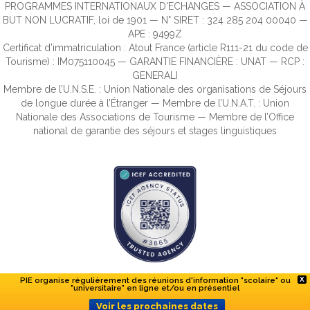
PROGRAMMES INTERNATIONAUX D'ECHANGES — ASSOCIATION À
BUT NON LUCRATIF, loi de 1901 — N° SIRET : 324 285 204 00040 —
APE : 9499Z
Certificat d’immatriculation : Atout France (article R111-21 du code de
Tourisme) : IM075110045 — GARANTIE FINANCIÈRE : UNAT — RCP :
GENERALI
Membre de l’U.N.S.E. : Union Nationale des organisations de Séjours
de longue durée à l’Étranger — Membre de l’U.N.A.T. : Union
Nationale des Associations de Tourisme — Membre de l’Office
national de garantie des séjours et stages linguistiques
PIE organise régulièrement des réunions d'information "scolaire" ou
X
"universitaire" en ligne et/ou en présentiel
Voir les prochaines dates