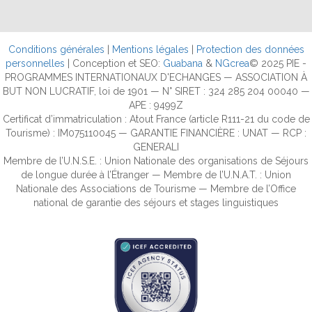
Conditions générales
|
Mentions légales
|
Protection des données
personnelles
| Conception et SEO:
Guabana
&
NGcrea
© 2025 PIE -
PROGRAMMES INTERNATIONAUX D'ECHANGES — ASSOCIATION À
BUT NON LUCRATIF, loi de 1901 — N° SIRET : 324 285 204 00040 —
APE : 9499Z
Certificat d’immatriculation : Atout France (article R111-21 du code de
Tourisme) : IM075110045 — GARANTIE FINANCIÈRE : UNAT — RCP :
GENERALI
Membre de l’U.N.S.E. : Union Nationale des organisations de Séjours
de longue durée à l’Étranger — Membre de l’U.N.A.T. : Union
Nationale des Associations de Tourisme — Membre de l’Office
national de garantie des séjours et stages linguistiques