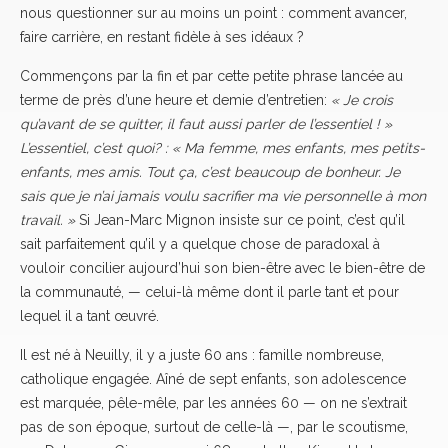
nous questionner sur au moins un point : comment avancer,
faire carrière, en restant fidèle à ses idéaux ?
Commençons par la fin et par cette petite phrase lancée au
terme de près d’une heure et demie d’entretien:
« Je crois
qu’avant de se quitter, il faut aussi parler de l’essentiel ! »
L’essentiel, c’est quoi? : « Ma femme, mes enfants, mes petits-
enfants, mes amis. Tout ça, c’est beaucoup de bonheur. Je
sais que je n’ai jamais voulu sacrifier ma vie personnelle à mon
travail. »
Si Jean-Marc Mignon insiste sur ce point, c’est qu’il
sait parfaitement qu’il y a quelque chose de paradoxal à
vouloir concilier aujourd’hui son bien-être avec le bien-être de
la communauté, — celui-là même dont il parle tant et pour
lequel il a tant œuvré.
Il est né à Neuilly, il y a juste 60 ans : famille nombreuse,
catholique engagée. Aîné de sept enfants, son adolescence
est marquée, pêle-mêle, par les années 60 — on ne s’extrait
pas de son époque, surtout de celle-là —, par le scoutisme,