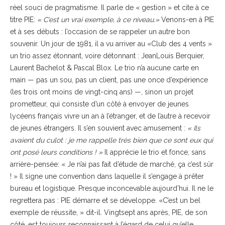
réel souci de pragmatisme. Il parle de « gestion » et cite à ce
titre PIE:
« C’est un vrai exemple, à ce niveau.»
Venons-en à PIE
et à ses débuts : l’occasion de se rappeler un autre bon
souvenir. Un jour de 1981, il a vu arriver au «Club des 4 vents »
un trio assez étonnant, voire détonnant : JeanLouis Berquier,
Laurent Bachelot & Pascal Blox. Le trio n’a aucune carte en
main — pas un sou, pas un client, pas une once d’expérience
(les trois ont moins de vingt-cinq ans) —, sinon un projet
prometteur, qui consiste d’un côté à envoyer de jeunes
lycéens français vivre un an à l’étranger, et de l’autre à recevoir
de jeunes étrangers. Il s’en souvient avec amusement :
« Ils
avaient du culot : je me rappelle très bien que ce sont eux qui
ont posé leurs conditions ! »
Il apprécie le trio et fonce, sans
arrière-pensée: « Je n’ai pas fait d’étude de marché, ça c’est sûr
! » Il signe une convention dans laquelle il s’engage à prêter
bureau et logistique. Presque inconcevable aujourd’hui. Il ne le
regrettera pas : PIE démarre et se développe. «C’est un bel
exemple de réussite, » dit-il. Vingtsept ans après, PIE, de son
côté, est toujours reconnaissant à l’égard de celui qu’elle