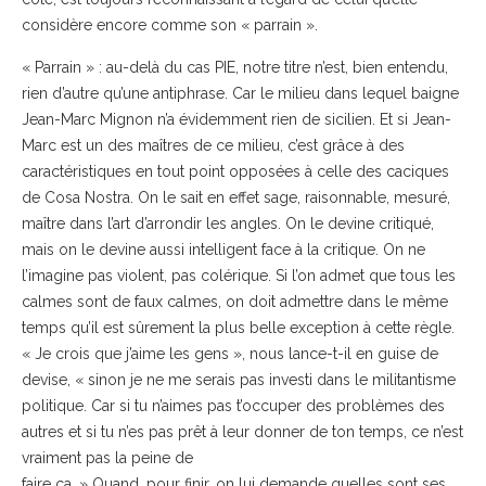
considère encore comme son « parrain ».
« Parrain » : au-delà du cas PIE, notre titre n’est, bien entendu,
rien d’autre qu’une antiphrase. Car le milieu dans lequel baigne
Jean-Marc Mignon n’a évidemment rien de sicilien. Et si Jean-
Marc est un des maîtres de ce milieu, c’est grâce à des
caractéristiques en tout point opposées à celle des caciques
de Cosa Nostra. On le sait en effet sage, raisonnable, mesuré,
maître dans l’art d’arrondir les angles. On le devine critiqué,
mais on le devine aussi intelligent face à la critique. On ne
l’imagine pas violent, pas colérique. Si l’on admet que tous les
calmes sont de faux calmes, on doit admettre dans le même
temps qu’il est sûrement la plus belle exception à cette règle.
« Je crois que j’aime les gens », nous lance-t-il en guise de
devise, « sinon je ne me serais pas investi dans le militantisme
politique. Car si tu n’aimes pas t’occuper des problèmes des
autres et si tu n’es pas prêt à leur donner de ton temps, ce n’est
vraiment pas la peine de
faire ça. » Quand, pour finir, on lui demande quelles sont ses