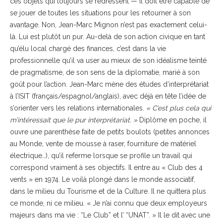
ces objets qui toujours se redressent — il doit être capable de
se jouer de toutes les situations pour les retourner à son
avantage. Non, Jean-Marc Mignon n’est pas exactement celui-
là. Lui est plutôt un pur. Au-delà de son action civique en tant
qu’élu local chargé des finances, c’est dans la vie
professionnelle qu’il va user au mieux de son idéalisme teinté
de pragmatisme, de son sens de la diplomatie, marié à son
goût pour l’action. Jean-Marc mène des études d’interprétariat
à l’ISIT (français/espagnol/anglais), avec déjà en tête l’idée de
s’orienter vers les relations internationales.
« C’est plus cela qui
m’intéressait que le pur interprétariat. »
Diplôme en poche, il
ouvre une parenthèse faite de petits boulots (petites annonces
au Monde, vente de mousse à raser, fourniture de matériel
électrique…), qu’il referme lorsque se profile un travail qui
correspond vraiment à ses objectifs. Il entre au « Club des 4
vents » en 1974. Le voilà plongé dans le monde associatif,
dans le milieu du Tourisme et de la Culture. Il ne quittera plus
ce monde, ni ce milieu. « Je n’ai connu que deux employeurs
majeurs dans ma vie : “Le Club” et l’ “UNAT”. » Il le dit avec une