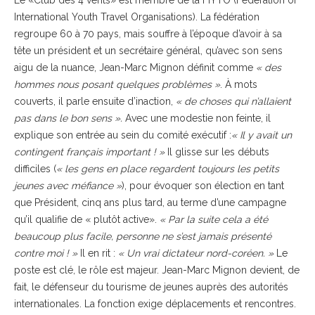
Le «Club des 4 vents» est membre de la FIYTO (Federation of
International Youth Travel Organisations). La fédération
regroupe 60 à 70 pays, mais souffre à l’époque d’avoir à sa
tête un président et un secrétaire général, qu’avec son sens
aigu de la nuance, Jean-Marc Mignon définit comme
« des
hommes nous posant quelques problèmes »
. À mots
couverts, il parle ensuite d’inaction,
« de choses qui n’allaient
pas dans le bon sens ».
Avec une modestie non feinte, il
explique son entrée au sein du comité exécutif :
« Il y avait un
contingent français important ! »
Il glisse sur les débuts
difficiles (
« les gens en place regardent toujours les petits
jeunes avec méfiance »
), pour évoquer son élection en tant
que Président, cinq ans plus tard, au terme d’une campagne
qu’il qualifie de « plutôt active».
« Par la suite cela a été
beaucoup plus facile, personne ne s’est jamais présenté
contre moi ! »
Il en rit :
« Un vrai dictateur nord-coréen. »
Le
poste est clé, le rôle est majeur. Jean-Marc Mignon devient, de
fait, le défenseur du tourisme de jeunes auprès des autorités
internationales. La fonction exige déplacements et rencontres.