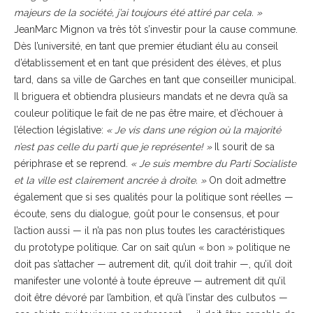
majeurs de la société, j’ai toujours été attiré par cela. »
JeanMarc Mignon va très tôt s’investir pour la cause commune.
Dès l’université, en tant que premier étudiant élu au conseil
d’établissement et en tant que président des élèves, et plus
tard, dans sa ville de Garches en tant que conseiller municipal.
Il briguera et obtiendra plusieurs mandats et ne devra qu’à sa
couleur politique le fait de ne pas être maire, et d’échouer à
l’élection législative:
« Je vis dans une région où la majorité
n’est pas celle du parti que je représente! »
Il sourit de sa
périphrase et se reprend.
« Je suis membre du Parti Socialiste
et la ville est clairement ancrée à droite. »
On doit admettre
également que si ses qualités pour la politique sont réelles —
écoute, sens du dialogue, goût pour le consensus, et pour
l’action aussi — il n’a pas non plus toutes les caractéristiques
du prototype politique. Car on sait qu’un « bon » politique ne
doit pas s’attacher — autrement dit, qu’il doit trahir —, qu’il doit
manifester une volonté à toute épreuve — autrement dit qu’il
doit être dévoré par l’ambition, et qu’à l’instar des culbutos —