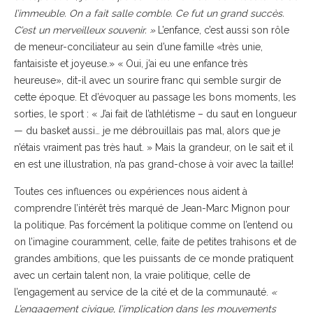
l’immeuble. On a fait salle comble. Ce fut un grand succès.
C’est un merveilleux souvenir. »
L’enfance, c’est aussi son rôle
de meneur-conciliateur au sein d’une famille «très unie,
fantaisiste et joyeuse.» « Oui, j’ai eu une enfance très
heureuse», dit-il avec un sourire franc qui semble surgir de
cette époque. Et d’évoquer au passage les bons moments, les
sorties, le sport : « J’ai fait de l’athlétisme – du saut en longueur
— du basket aussi… je me débrouillais pas mal, alors que je
n’étais vraiment pas très haut. » Mais la grandeur, on le sait et il
en est une illustration, n’a pas grand-chose à voir avec la taille!
Toutes ces influences ou expériences nous aident à
comprendre l’intérêt très marqué de Jean-Marc Mignon pour
la politique. Pas forcément la politique comme on l’entend ou
on l’imagine couramment, celle, faite de petites trahisons et de
grandes ambitions, que les puissants de ce monde pratiquent
avec un certain talent non, la vraie politique, celle de
l’engagement au service de la cité et de la communauté.
«
L’engagement civique, l’implication dans les mouvements