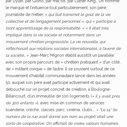
par Dylan, par Giono, par mai 68, par Luther King… Un homme
le marque et l’influence tout particulièrement, son père,
journaliste de métier,
« qui [lui] transmet le goût de la vie
collective et de l’engagement personnel », qui « participe à
[son] apprentissage de la responsabilité. » « Il était très
impliqué dans la vie sociale et notamment dans un
mouvement chrétien progressiste, La vie nouvelle, qui
réfléchissait aux relations sociales internationales, à l’avenir de
la société… »
Jean-Marc Mignon établit aussitôt un parallèle
avec son propre parcours de « chrétien pratiquant » d’un côté,
de « militant civique » de l’autre. Il se souvient surtout de ce
mouvement d’habitat communautaire lancé dans les années
50, auquel son père avait participé activement et qui avait
débouché sur un projet concret de création, à Boulogne-
Billancourt, d’un immeuble de 100 logements (
« il y avait près
de 300 enfants »
), avec mise en commun de services :
buanderie, crèche, classes, parc, cinéma, clubs….
« “Le 14” (le
numéro de la rue avait donné son nom au projet) était une
sorte de coopérative. On affichait de vraies valeurs humaines,