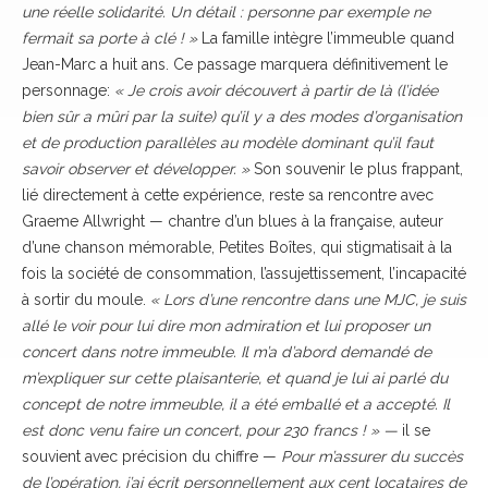
une réelle solidarité. Un détail : personne par exemple ne
fermait sa porte à clé ! »
La famille intègre l’immeuble quand
Jean-Marc a huit ans. Ce passage marquera définitivement le
personnage:
« Je crois avoir découvert à partir de là (l’idée
bien sûr a mûri par la suite) qu’il y a des modes d’organisation
et de production parallèles au modèle dominant qu’il faut
savoir observer et développer. »
Son souvenir le plus frappant,
lié directement à cette expérience, reste sa rencontre avec
Graeme Allwright — chantre d’un blues à la française, auteur
d’une chanson mémorable, Petites Boîtes, qui stigmatisait à la
fois la société de consommation, l’assujettissement, l’incapacité
à sortir du moule.
« Lors d’une rencontre dans une MJC, je suis
allé le voir pour lui dire mon admiration et lui proposer un
concert dans notre immeuble. Il m’a d’abord demandé de
m’expliquer sur cette plaisanterie, et quand je lui ai parlé du
concept de notre immeuble, il a été emballé et a accepté. Il
est donc venu faire un concert, pour 230 francs !
» —
il se
souvient avec précision du chiffre —
Pour m’assurer du succès
de l’opération, j’ai écrit personnellement aux cent locataires de