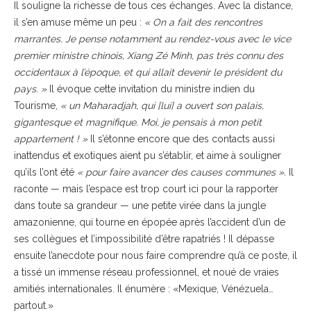
Il souligne la richesse de tous ces échanges. Avec la distance,
il s’en amuse même un peu :
« On a fait des rencontres
marrantes. Je pense notamment au rendez-vous avec le vice
premier ministre chinois, Xiang Zé Minh, pas très connu des
occidentaux à l’époque, et qui allait devenir le président du
pays. »
Il évoque cette invitation du ministre indien du
Tourisme,
« un Maharadjah, qui [lui] a ouvert son palais,
gigantesque et magnifique. Moi, je pensais à mon petit
appartement ! »
Il s’étonne encore que des contacts aussi
inattendus et exotiques aient pu s’établir, et aime à souligner
qu’ils l’ont été
« pour faire avancer des causes communes ».
Il
raconte — mais l’espace est trop court ici pour la rapporter
dans toute sa grandeur — une petite virée dans la jungle
amazonienne, qui tourne en épopée après l’accident d’un de
ses collègues et l’impossibilité d’être rapatriés ! Il dépasse
ensuite l’anecdote pour nous faire comprendre qu’à ce poste, il
a tissé un immense réseau professionnel, et noué de vraies
amitiés internationales. Il énumère : «Mexique, Vénézuela…
partout.»