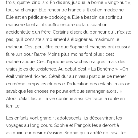
trois, quatre, cinq, six. En dix ans, jusqu’à la borne « vingt-huit »,
tout va changer. Elle rencontre François. Il est en médecine.
Elle est en pédicurie-podologie. Elle a besoin de sortir du
marasme familial, il souffre encore de la disparition
accidentelle d’un frère. Certains disent du bonheur qu’il n’existe
pas, qu’il consiste simplement à éloigner au maximum le
malheur. C’est peut-être ce que Sophie et François ont réussi à
faire l’un pour l’autre. Moins plus moins font plus : c’est
mathématique. C’est l’époque des vaches maigres, mais des
vraies joies de l’existence. Au début c’est « La Bohème ». «On
était vraiment ric-rac. C’était dur au niveau pratique de mener
en même temps les études et l’éducation des enfants, mais on
savait que les choses ne pouvaient que s’arranger, alors… »
Alors, c’était facile. La vie continue ainsi. On trace la route en
famille.
Les enfants vont grandir : adolescents, ils découvriront les
voyages au long cours. Sophie et François les aideront à
assouvir leur désir d’évasion. Sophie qui a arrêté de travailler