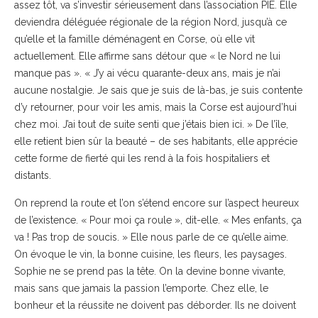
assez tôt, va s’investir sérieusement dans l’association PIE. Elle
deviendra déléguée régionale de la région Nord, jusqu’à ce
qu’elle et la famille déménagent en Corse, où elle vit
actuellement. Elle affirme sans détour que « le Nord ne lui
manque pas ». « J’y ai vécu quarante-deux ans, mais je n’ai
aucune nostalgie. Je sais que je suis de là-bas, je suis contente
d’y retourner, pour voir les amis, mais la Corse est aujourd’hui
chez moi. J’ai tout de suite senti que j’étais bien ici. » De l’île,
elle retient bien sûr la beauté – de ses habitants, elle apprécie
cette forme de fierté qui les rend à la fois hospitaliers et
distants.
On reprend la route et l’on s’étend encore sur l’aspect heureux
de l’existence. « Pour moi ça roule », dit-elle. « Mes enfants, ça
va ! Pas trop de soucis. » Elle nous parle de ce qu’elle aime.
On évoque le vin, la bonne cuisine, les fleurs, les paysages.
Sophie ne se prend pas la tête. On la devine bonne vivante,
mais sans que jamais la passion l’emporte. Chez elle, le
bonheur et la réussite ne doivent pas déborder. Ils ne doivent