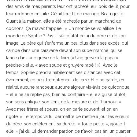
des amis de mes parents leur ont racheté leur bois de lit, pour
leur redonner ensuite. C’était leur lit de mariage. Beau geste.
Quant à la maison, elle a été rachetée par un marchand de
cochons. Ça m’avait frappée ! » Un monde se volatilise. Le
monde de Sophie ? Pas si sûr, plutôt celui du père et de son
image. Le père qui s’enferme un peu plus dans ses excès, qui
campe dans une caravane devant son supermarché, qui se
lance dans une grève de la faim (« Une grève à la papa »,
précise-t-elle, « avec soupe et gruyère rapé ! »). Avec le
temps, Sophie prendra habilement ses distances avec cet
événement, ce petit tremblement de terre. Elle ne garde, en
réalité, aucune rancoeur, aucune aigreur vis-àvis de quiconque
– elle ne se replie pas, bien au contraire – elle aiguise plutôt
son sens critique, son sens de la mesure et de l’humour. «
Avec mes frères et soeurs, on en parle souvent, et on en
rigole. » Le temps va lui permettre de mettre à jour les erreurs
du père, son entêtement, sa dureté. « Toute petite », ajoute-t-
elle, « j’ai dû lui demander pardon de n’avoir pas fini un quartier