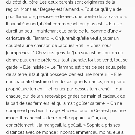
du côté du père. Les deux parents sont originaires de la
région. Monsieur Degaey est flamand. « Tout ce qu’il y a de
plus flamand », précise-t-elle avec une pointe de sarcasme. «
Il parlait flamand, il était commerçant, qui plus est ! » Elle se
durcit un peu – maintenant elle parle de lui comme d’une «
caricature du Flamand ». On jurerait qu’elle veut ajouter un
couplet à une chanson de Jacques Brel : « Chez nous,
[comprenez : “ Chez ces gens-là ”] un sou est un sou, on ne
donne pas, on ne prête pas, tout s’achète, tout se vend, tout se
garde. » Elle insiste : « Le Flamand est près de ses sous, près
de sa terre, il faut qu’il possède, c’en est une horreur ! » Elle
nous raconte l’histoire d’un de ses grands-oncles, un « grand
propriétaire terrien — et rentier par-dessus le marché — qui,
chaque jour de l’an, recevait poignées de main et cadeaux de
la part de ses fermiers, et qui aimait goûter sa terre. » On ne
comprend pas bien l’image. Elle explique : « Ce n’est pas une
image. Il mangeait sa terre. » Elle appuie : « Oui, oui,
concrètement, il la mangeait, la goûtait. » Sophie a pris ses
distances avec ce monde : inconsciemment au moins, elle a