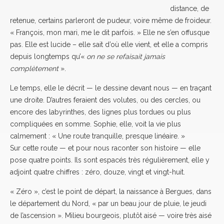
distance, de
retenue, certains parleront de pudeur, voire même de froideur.
« François, mon mari, me le dit parfois. » Elle ne s’en offusque
pas. Elle est lucide – elle sait d’où elle vient, et elle a compris
depuis longtemps qu’«
on ne se refaisait jamais
complètement
».
Le temps, elle le décrit — le dessine devant nous — en traçant
une droite. D’autres feraient des volutes, ou des cercles, ou
encore des labyrinthes, des lignes plus tordues ou plus
compliquées en somme. Sophie, elle, voit la vie plus
calmement : « Une route tranquille, presque linéaire. »
Sur cette route — et pour nous raconter son histoire — elle
pose quatre points. Ils sont espacés très régulièrement, elle y
adjoint quatre chiffres : zéro, douze, vingt et vingt-huit.
« Zéro », c’est le point de départ, la naissance à Bergues, dans
le département du Nord, « par un beau jour de pluie, le jeudi
de l’ascension ». Milieu bourgeois, plutôt aisé — voire très aisé