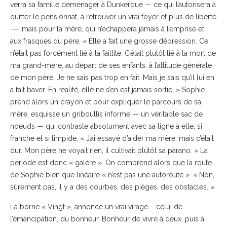
verra sa famille déménager à Dunkerque — ce qui l’autorisera à
quitter le pensionnat, à retrouver un vrai foyer et plus de liberté
-— mais pour la mère, qui n’échappera jamais à l’emprise et
aux frasques du père. « Elle a fait une grosse dépression. Ce
n’était pas forcément lié à la faillite. C’était plutôt lié à la mort de
ma grand-mère, au départ de ses enfants, à l’attitude générale
de mon père. Je ne sais pas trop en fait. Mais je sais qu’il lui en
a fait baver. En réalité, elle ne s’en est jamais sortie. » Sophie
prend alors un crayon et pour expliquer le parcours de sa
mère, esquisse un griboullis informe — un véritable sac de
noeuds — qui contraste absolument avec sa ligne à elle, si
franche et si limpide. « J’ai essayé d’aider ma mère, mais c’était
dur. Mon père ne voyait rien, il cultivait plutôt sa parano. » La
période est donc « galère ». On comprend alors que la route
de Sophie bien que linéaire « n’est pas une autoroute ». « Non,
sûrement pas, il y a des courbes, des pièges, des obstacles. »
La borne « Vingt », annonce un vrai virage – celui de
l’émancipation, du bonheur. Bonheur de vivre à deux, puis à