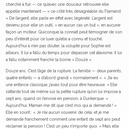
cherché à fuir — ce qu’avec une douceur retrouvée elle
appelle maintenant — « ce côté très désagréable du Flamand.
» De l’argent, elle parle en effet avec légèreté. L’argent est
devenu pour elle un outil, « en aucun cas un but », en aucune
façon un moteur. Quiconque la connaît peut témoigner de son
peu d’intérêt pour ce luxe qu’elle a connu et touché.
Aujourd’hui à n’en pas douter, la volupté pour Sophie est
ailleurs. Il lui a fallu du temps pour dépasser cet atavisme. Il lui
a fallu notamment franchir la borne « Douze ».
Douze ans. C’est l’âge de la rupture. La famille — deux parents,
quatre enfants — a d’abord grandi « normalement ». « J’ai eu
une enfance classique, j’avais tout pour être heureuse. » Elle
s’attarde tout de même sur la petite rupture qu’on lui impose à
sept ans, quand on l’envoie en pension, à Dunkerque. «
Aujourd’hui, Maman me dit que c’est moi qui ai demandé ! »
Elle en sourit : « Je n’ai aucun souvenir de cela, et je me
demande franchement comment une enfant de sept ans peut
réclamer la pension ! C’est un peu n’importe quoi. » Mais elle