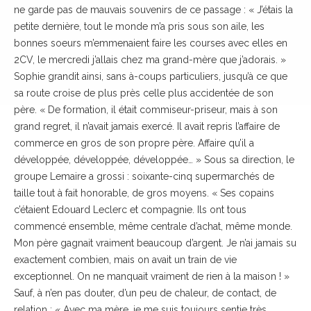
ne garde pas de mauvais souvenirs de ce passage : « J’étais la
petite dernière, tout le monde m’a pris sous son aile, les
bonnes soeurs m’emmenaient faire les courses avec elles en
2CV, le mercredi j’allais chez ma grand-mère que j’adorais. »
Sophie grandit ainsi, sans à-coups particuliers, jusqu’à ce que
sa route croise de plus près celle plus accidentée de son
père. « De formation, il était commiseur-priseur, mais à son
grand regret, il n’avait jamais exercé. Il avait repris l’affaire de
commerce en gros de son propre père. Affaire qu’il a
développée, développée, développée… » Sous sa direction, le
groupe Lemaire a grossi : soixante-cinq supermarchés de
taille tout à fait honorable, de gros moyens. « Ses copains
c’étaient Edouard Leclerc et compagnie. Ils ont tous
commencé ensemble, même centrale d’achat, même monde.
Mon père gagnait vraiment beaucoup d’argent. Je n’ai jamais su
exactement combien, mais on avait un train de vie
exceptionnel. On ne manquait vraiment de rien à la maison ! »
Sauf, à n’en pas douter, d’un peu de chaleur, de contact, de
relation : « Avec ma mère, je me suis toujours sentie très