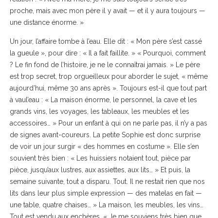
proche, mais avec mon père il y avait — et il y aura toujours —
une distance énorme. »
Un jour, l’affaire tombe à l’eau. Elle dit : « Mon père s’est cassé
la gueule », pour dire : « Il a fait faillite. » « Pourquoi, comment
? Le fin fond de l’histoire, je ne le connaîtrai jamais. » Le père
est trop secret, trop orgueilleux pour aborder le sujet, « même
aujourd’hui, même 30 ans après ». Toujours est-il que tout part
à vaul’eau : « La maison énorme, le personnel, la cave et les
grands vins, les voyages, les tableaux, les meubles et les
accessoires… » Pour un enfant à qui on ne parle pas, il n’y a pas
de signes avant-coureurs. La petite Sophie est donc surprise
de voir un jour surgir « des hommes en costume ». Elle s’en
souvient très bien : « Les huissiers notaient tout, pièce par
pièce, jusqu’aux lustres, aux assiettes, aux lits… » Et puis, la
semaine suivante, tout a disparu. Tout. Il ne restait rien que nos
lits dans leur plus simple expression — des matelas en fait —
une table, quatre chaises… » La maison, les meubles, les vins…
Tout est vendu aux enchères. « Je me souviens très bien que