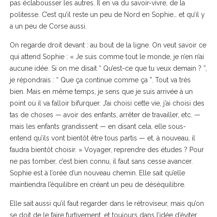
pas éclabousser les autres. Il en va du savoir-vivre, de la
politesse. C’est qu’il reste un peu de Nord en Sophie… et qu’il y
a un peu de Corse aussi.
On regarde droit devant : au bout de la ligne. On veut savoir ce
qui attend Sophie : « Je suis comme tout le monde, je n’en n’ai
aucune idée. Si on me disait “ Qu’est-ce que tu veux demain ? ”,
je répondrais : “ Que ça continue comme ça ”. Tout va très
bien. Mais en même temps, je sens que je suis arrivée à un
point où il va falloir bifurquer. J’ai choisi cette vie, j’ai choisi des
tas de choses — avoir des enfants, arrêter de travailler, etc. —
mais les enfants grandissent — en disant cela, elle sous-
entend qu’ils vont bientôt être tous partis — et, à nouveau, il
faudra bientôt choisir. » Voyager, reprendre des études ? Pour
ne pas tomber, c’est bien connu, il faut sans cesse avancer.
Sophie est à l’orée d’un nouveau chemin. Elle sait qu’elle
maintiendra l’équilibre en créant un peu de déséquilibre.
Elle sait aussi qu’il faut regarder dans le rétroviseur, mais qu’on
se doit de le faire furtivement, et toujours dans l’idée d’éviter