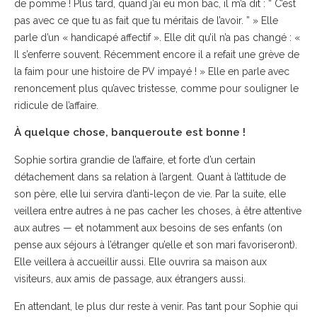
de pomme ! Plus tard, quand j’ai eu mon bac, il m’a dit : “ C’est
pas avec ce que tu as fait que tu méritais de l’avoir. ” » Elle
parle d’un « handicapé affectif ». Elle dit qu’il n’a pas changé : «
Il s’enferre souvent. Récemment encore il a refait une grève de
la faim pour une histoire de PV impayé ! » Elle en parle avec
renoncement plus qu’avec tristesse, comme pour souligner le
ridicule de l’affaire.
À quelque chose, banqueroute est bonne !
Sophie sortira grandie de l’affaire, et forte d’un certain
détachement dans sa relation à l’argent. Quant à l’attitude de
son père, elle lui servira d’anti-leçon de vie. Par la suite, elle
veillera entre autres à ne pas cacher les choses, à être attentive
aux autres — et notamment aux besoins de ses enfants (on
pense aux séjours à l’étranger qu’elle et son mari favoriseront).
Elle veillera à accueillir aussi. Elle ouvrira sa maison aux
visiteurs, aux amis de passage, aux étrangers aussi.
En attendant, le plus dur reste à venir. Pas tant pour Sophie qui