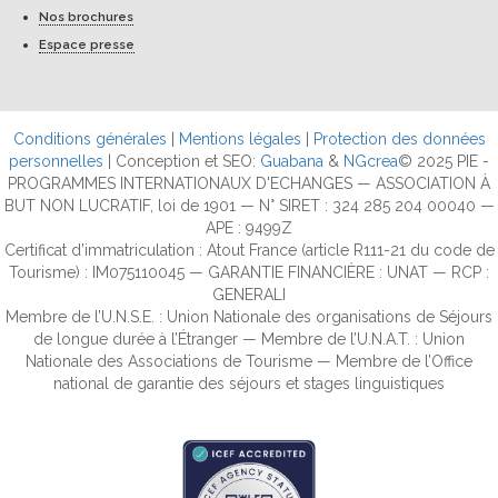
Nos brochures
Espace presse
Conditions générales
|
Mentions légales
|
Protection des données
personnelles
| Conception et SEO:
Guabana
&
NGcrea
© 2025 PIE -
PROGRAMMES INTERNATIONAUX D'ECHANGES — ASSOCIATION À
BUT NON LUCRATIF, loi de 1901 — N° SIRET : 324 285 204 00040 —
APE : 9499Z
Certificat d’immatriculation : Atout France (article R111-21 du code de
Tourisme) : IM075110045 — GARANTIE FINANCIÈRE : UNAT — RCP :
GENERALI
Membre de l’U.N.S.E. : Union Nationale des organisations de Séjours
de longue durée à l’Étranger — Membre de l’U.N.A.T. : Union
Nationale des Associations de Tourisme — Membre de l’Office
national de garantie des séjours et stages linguistiques