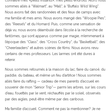
connaître mes «petits instants», mes petits endroits. Alors nous
sommes allés à “Walmart”, au “Mall”, à “Buffalo Wild Wing”.
Nous avons fait des randonnées et des feux de camps avec
ma famille et mes amis. Nous avons mangé des “Woopie Pies”,
des “Reese’s” et du Homard. Puis, comme une sensation de
déjà vu, nous avons déambulé dans l’école à la recherche de
fantômes, qui sont apparus comme par magie, m’emmenant à
l’époque des “Class”, des “Cross Country”, du “Basketball”, des
“Cheerleaders” et autres scènes de films. Nous avons revu
certains de mes professeurs. Les larmes ont été dures à
retenir.
Nous sommes retournés à la maison du lac, faire du canoë, du
paddle, du bateau, et même un feu d’artifice ! Nous sommes
allés faire du rafting — cadeau de mes parents d’accueil en
souvenir de mon “Senior Trip”— parmi les arbres, sur les cours
d’eau, fouettés par le vent, réchauffés par le soleil, observés
par des aigles, peut-être même par des caribous.
Ma famille d’accueil. Comment ne pas la mentionner? Je ne