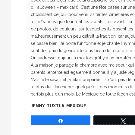
doux et plus léger que celui d’Espagne. Je viens de vi
d’Halloween » mexicain). C’est une fête basée sur u
choisissent ce jour pour venir visiter les cimetières 
les offrandes que leur font les vivants. Les vivants, e
de photos, de couleurs, sur lesquelles ils posent les 
malheureusement un peu détruit la tradition, car aujour
se passe bien. Je porte l’uniforme et je chante l’hymn
sont des prix du genre « le plus beau de l’école », « le
On s’adresse toujours à moi lorsqu’il y a un problème 
A la maison je partage la chambre avec ma soeur qui 
parents l’entente est également bonne. Il y a juste l’é
Mais je le savais et j’y étais préparée. Ils n’ont pas d
le plus dur. J’ai encore quelquefois des moments de ca
parfois plus d’un mois. Le Mexique de toute façon est
JENNY. TUXTLA. MEXIQUE
Partagez
Tw