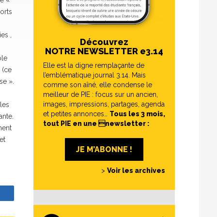
te «
orts
es ,
Découvrez
NOTRE NEWSLETTER e3.14
ole
Elle est la digne remplaçante de
 (ce
l’emblématique journal 3.14. Mais
se ».
comme son aîné, elle condense le
meilleur de PIE : focus sur un ancien,
images, impressions, partages, agenda
les
et petites annonces…
Tous les 3 mois,
ante.
tout PIE en une newsletter :
ment
et
JE M’ABONNE !
>
Voir les archives
z