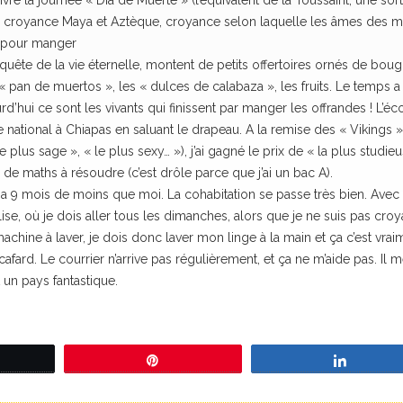
vre la journée « Dia de Muerte » (l’équivalent de la Toussaint, une sor
ne croyance Maya et Aztèque, croyance selon laquelle les âmes des m
et pour manger
n quête de la vie éternelle, montent de petits offertoires ornés de bougi
« pan de muertos », les « dulces de calabaza », les fruits. Le temps a
d’hui ce sont les vivants qui finissent par manger les offrandes ! L’éc
e national à Chiapas en saluant le drapeau. A la remise des « Vikings »
 plus sage », « le plus sexy… »), j’ai gagné le prix de « la plus studieu
de maths à résoudre (c’est drôle parce que j’ai un bac A).
a 9 mois de moins que moi. La cohabitation se passe très bien. Avec 
glise, où je dois aller tous les dimanches, alors que je ne suis pas croy
e machine à laver, je dois donc laver mon linge à la main et ça c’est vrai
fard. Le courrier n’arrive pas régulièrement, et ça ne m’aide pas. Il m
 un pays fantastique.
eetez
Épingle
Partage