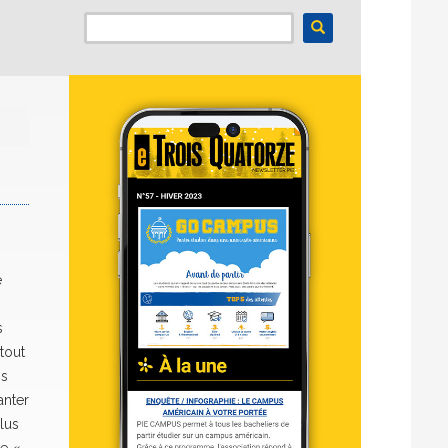
e
s
 tout
is
anter
lus