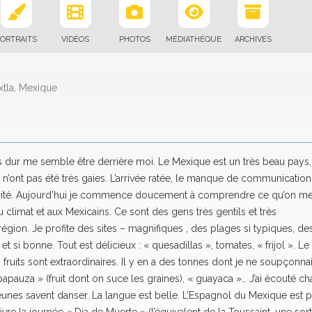
ORTRAITS
VIDÉOS
PHOTOS
MÉDIATHÈQUE
ARCHIVES
xtla, Mexique
us dur me semble être derrière moi. Le Mexique est un très beau pays,
 n’ont pas été très gaies. L’arrivée ratée, le manque de communication
humidité. Aujourd’hui je commence doucement à comprendre ce qu’on m
climat et aux Mexicains. Ce sont des gens très gentils et très
r région. Je profite des sites – magnifiques , des plages si typiques, de
t si bonne. Tout est délicieux : « quesadillas », tomates, « frijol ». Le
 fruits sont extraordinaires. Il y en a des tonnes dont je ne soupçonna
 papauza » (fruit dont on suce les graines), « guayaca »… J’ai écouté ch
jeunes savent danser. La langue est belle. L’Espagnol du Mexique est p