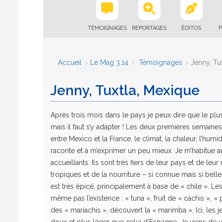
TÉMOIGNAGES
REPORTAGES
ÉDITOS
P
Accueil
Le Mag 3.14
Témoignages
Jenny, Tu
Jenny, Tuxtla, Mexique
Après trois mois dans le pays je peux dire que le pl
mais il faut s’y adapter ! Les deux premières semaines
entre Mexico et la France, le climat, la chaleur, l’
raconte et à m’exprimer un peu mieux. Je m’habitue au 
accueillants. Ils sont très fiers de leur pays et de leu
tropiques et de la nourriture – si connue mais si belle e
est très épicé, principalement à base de « chile ». Les
même pas l’existence : « tuna », fruit de « cachis », «
des « mariachis », découvert la « marimba ». Ici, les 