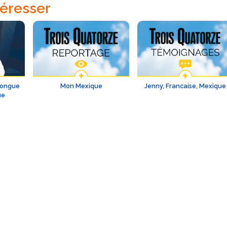
téresser
 longue
Mon Mexique
Jenny, Francaise, Mexique
ue