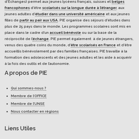
d’Echanges) permet aux jeunes lycéens français, suisses et
belges
francophones
d’être
scolarisés sur la longue durée à l’étranger
, aux
jeunes adultes d’
étudier dans une université américaine
et aux jeunes
filles de
partir au pair aux USA
. PIE organise des séjours d’études dans
plus de 25 pays dans le monde. Les programmes scolaires sont mis en
place dans le cadre d’un
accueil bénévole
ou sur la base de la
réciprocité de l’
échange
. PIE permet également à de jeunes étrangers,
venus des quatre coins du monde, d’
être scolarisés en France
et d’être
accueillis bénévolement par des familles françaises. PIE travaille à la
formation des adolescents et des jeunes adultes et les aide à acquérir
à la fois des outils et de l’autonomie.
A propos de PIE
Qui sommes-nous ?
Membre de l’OFFICE
Membre de l’UNSE
Nous contacter en régions
Liens Utiles