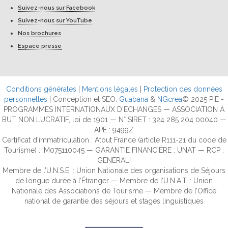
Suivez-nous sur Facebook
Suivez-nous sur YouTube
Nos brochures
Espace presse
Conditions générales
|
Mentions légales
|
Protection des données
personnelles
| Conception et SEO:
Guabana
&
NGcrea
© 2025 PIE -
PROGRAMMES INTERNATIONAUX D'ECHANGES — ASSOCIATION À
BUT NON LUCRATIF, loi de 1901 — N° SIRET : 324 285 204 00040 —
APE : 9499Z
Certificat d’immatriculation : Atout France (article R111-21 du code de
Tourisme) : IM075110045 — GARANTIE FINANCIÈRE : UNAT — RCP :
GENERALI
Membre de l’U.N.S.E. : Union Nationale des organisations de Séjours
de longue durée à l’Étranger — Membre de l’U.N.A.T. : Union
Nationale des Associations de Tourisme — Membre de l’Office
national de garantie des séjours et stages linguistiques