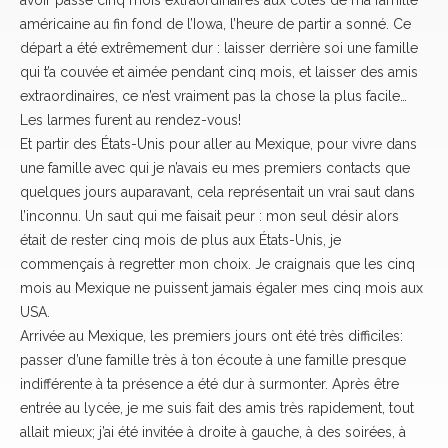
avoir passé cinq mois extraordinaires aux côtés de ma famille
américaine au fin fond de l’Iowa, l’heure de partir a sonné. Ce
départ a été extrêmement dur : laisser derrière soi une famille
qui t’a couvée et aimée pendant cinq mois, et laisser des amis
extraordinaires, ce n’est vraiment pas la chose la plus facile…
Les larmes furent au rendez-vous!
Et partir des États-Unis pour aller au Mexique, pour vivre dans
une famille avec qui je n’avais eu mes premiers contacts que
quelques jours auparavant, cela représentait un vrai saut dans
l’inconnu. Un saut qui me faisait peur : mon seul désir alors
était de rester cinq mois de plus aux États-Unis, je
commençais à regretter mon choix. Je craignais que les cinq
mois au Mexique ne puissent jamais égaler mes cinq mois aux
USA.
Arrivée au Mexique, les premiers jours ont été très difficiles:
passer d’une famille très à ton écoute à une famille presque
indifférente à ta présence a été dur à surmonter. Après être
entrée au lycée, je me suis fait des amis très rapidement, tout
allait mieux; j’ai été invitée à droite à gauche, à des soirées, à