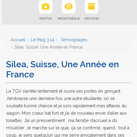
PHOTOS
MÉDIATHÈQUE
ARCHIVES
Accueil
Le Mag 3.14
Témoignages
Silea, Suisse, Une Année en France
Silea, Suisse, Une Année en
France
Le TGV s’arrête lentement et ouvre ses portes en grinçant.
J’embrasse une dernière fois une autre étudiante, on se
souhaite bonne chance et je sors rapidement mes affaires du
wagon. Mon coeur bat fort et j’ai de nouveau envie d’aller aux
toilettes. J’ai un pressentiment : ma famille d’accueil a dû
m’oublier. Je marche sur le quai, ça se confirme, quand… tout à
coup, je sens quelqu’un qui me serre amicalement dans ses