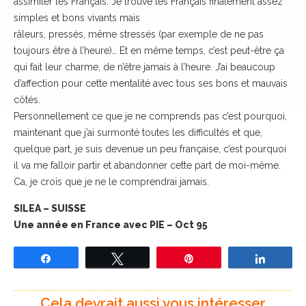
assimiler les Français. Je trouve les Français finalement assez
simples et bons vivants mais
râleurs, pressés, même stressés (par exemple de ne pas
toujours être à l’heure)… Et en même temps, c’est peut-être ça
qui fait leur charme, de n’être jamais à l’heure. J’ai beaucoup
d’affection pour cette mentalité avec tous ses bons et mauvais
côtés.
Personnellement ce que je ne comprends pas c’est pourquoi,
maintenant que j’ai surmonté toutes les difficultés et que,
quelque part, je suis devenue un peu française, c’est pourquoi
il va me falloir partir et abandonner cette part de moi-même.
Ca, je crois que je ne le comprendrai jamais.
SILEA – SUISSE
Une année en France avec PIE – Oct 95
Partagez
Tweetez
Épingle
Partage
Cela devrait aussi vous intéresser