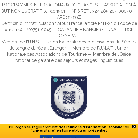
PROGRAMMES INTERNATIONAUX D'ECHANGES — ASSOCIATION À
BUT NON LUCRATIF, loi de 1901 — N° SIRET : 324 285 204 00040 —
APE : 9499Z
Certificat d’immatriculation : Atout France (article R111-21 du code de
Tourisme) : IM075110045 — GARANTIE FINANCIÈRE : UNAT — RCP :
GENERALI
Membre de l’U.N.S.E. : Union Nationale des organisations de Séjours
de longue durée à l’Étranger — Membre de l’U.N.A.T. : Union
Nationale des Associations de Tourisme — Membre de l’Office
national de garantie des séjours et stages linguistiques
PIE organise régulièrement des réunions d'information "scolaire" ou
X
"universitaire" en ligne et/ou en présentiel