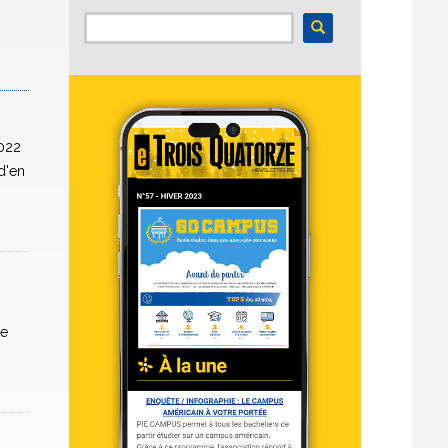
2022
d'en
le