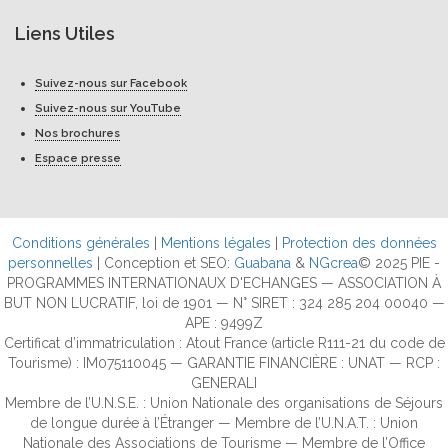
Liens Utiles
Suivez-nous sur Facebook
Suivez-nous sur YouTube
Nos brochures
Espace presse
Conditions générales
|
Mentions légales
|
Protection des données
personnelles
| Conception et SEO:
Guabana
&
NGcrea
© 2025 PIE -
PROGRAMMES INTERNATIONAUX D'ECHANGES — ASSOCIATION À
BUT NON LUCRATIF, loi de 1901 — N° SIRET : 324 285 204 00040 —
APE : 9499Z
Certificat d’immatriculation : Atout France (article R111-21 du code de
Tourisme) : IM075110045 — GARANTIE FINANCIÈRE : UNAT — RCP :
GENERALI
Membre de l’U.N.S.E. : Union Nationale des organisations de Séjours
de longue durée à l’Étranger — Membre de l’U.N.A.T. : Union
Nationale des Associations de Tourisme — Membre de l’Office